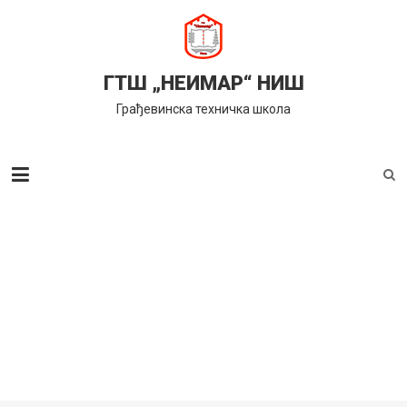
Skip
to
content
ГТШ „НЕИМАР“ НИШ
Грађевинска техничка школа