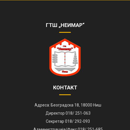
ОБЕЛЕЖЕНА 85. ГОДИШЊИЦА РАДА
ШКОЛЕ
https://www.youtube.com/watch?
v=AhQHrk23sbQ&ab_channel=TVZONAPLUS%28HD%29-
ГТШ „НЕИМАР“
ZVANI%C4%8CNIKANAL
КОНТАКТ
Адреса: Београдска 18, 18000 Ниш
Директор 018/ 251-063
Секретар 018/ 292-093
Администрација/Факс 018/ 251-685