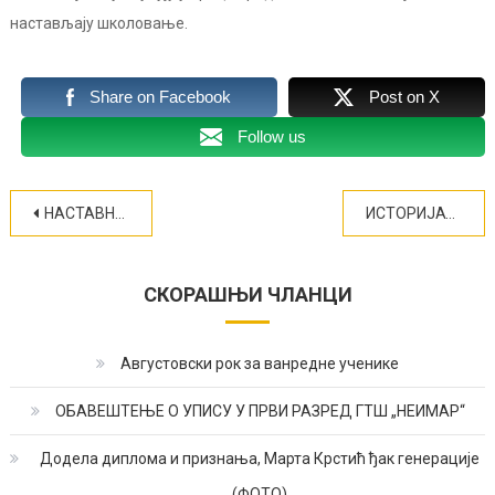
настављају школовање.
Share on Facebook
Post on X
Follow us
Кретање
НАСТАВНИ КАДАР
ИСТОРИЈАТ ШКОЛЕ
чланка
СКОРАШЊИ ЧЛАНЦИ
Августовски рок за ванредне ученике
ОБАВЕШТЕЊЕ О УПИСУ У ПРВИ РАЗРЕД ГТШ „НЕИМАР“
Додела диплома и признања, Марта Крстић ђак генерације
(ФОТО)