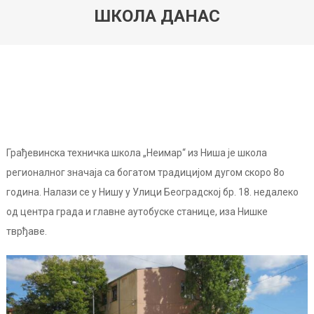
ШКОЛА ДАНАС
Грађевинска техничка школа „Неимар“ из Ниша је школа
регионалног значаја са богатом традицијом дугом скоро 8о
година. Налази се у Нишу у Улици Београдској бр. 18. недалеко
од центра града и главне аутобуске станице, иза Нишке
тврђаве.