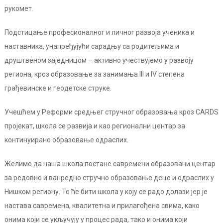
рукомет.
Подстицање професионалног и личног развоја ученика и
наставника, унапређујући сарадњу са родитељима и
друштвеном заједницом – активно учествујемо у развоју
региона, кроз образовање за занимања III и IV степена
грађевинске и геодетске струке.
Учешћем у Реформи средњег стручног образовања кроз CARDS
пројекат, школа се развија и као регионални центар за
континуирано образовање одраслих.
Желимо да наша школа постане савремени образовани центар
за редовно и ванредно стручно образовање деце и одраслих у
Нишком региону. То ће бити школа у коју се радо долази јер је
настава савремена, квалитетна и прилагођена свима, како
онима који се укључују у процес рада, тако и онима који