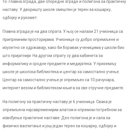
то: главна зграда, две споредне зграде и полигона за практичну
наставу. У дворишту школе смештен је терен за кошарку,
одбојку и рукомет.
Главна зграда је на два спрата. У њој се налази 21 учионица са
припремним просторијама. Учионице су добро опремљене и
изузетно се одржавају, како би боравак ученицима у школи био
што пријатнији. На другом спрату су два кабинета за
информатику и сродне предмете и медијатека. У приземљу
школе је школска библиотека и центар за самостално учење.
Центар за самостално учење је опремљен са 10 рачунара,
интернет везом и библиотеком књига за све стручне предмете.
На полигону за практичну наставу је 6 учионица. Свака је
опремљена најсавременијим алатом и опремом потребном за
извођење практичне наставе. Део полигона је и сала за
физичко васпитање и још један терен за кошарку, одбојку и