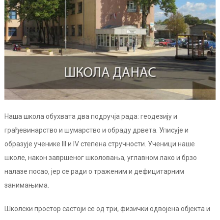
Наша школа обухвата два подручја рада: геодезију и
грађевинарство и шумарство и обраду дрвета. Уписује и
образује ученике III и IV степена стручности. Ученици наше
школе, након завршеног школовања, углавном лако и брзо
налазе посао, јер се ради о траженим и дефицитарним
занимањима.
Школски простор састоји се од три, физички одвојена објекта и