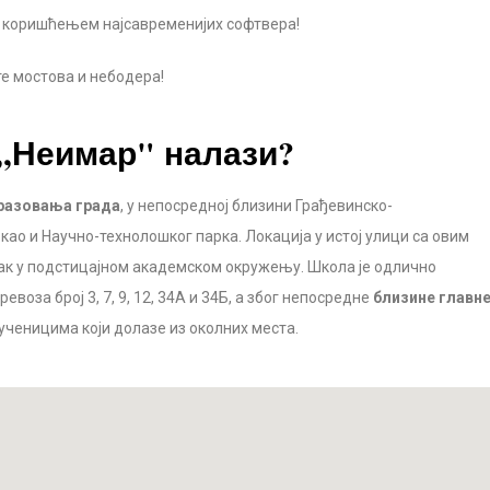
е коришћењем најсавременијих софтвера!
те мостова и небодера!
,,Неимар" налази?
бразовања града
, у непосредној близини Грађевинско-
као и Научно-технолошког парка. Локација у истој улици са овим
ак у подстицајном академском окружењу. Школа је одлично
воза број 3, 7, 9, 12, 34А и 34Б, а због непосредне
близине главн
 ученицима који долазе из околних места.