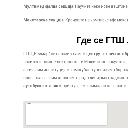
Мултимедијална секција
: Научите неке нове вештин
Макетарска секција
: Креирајте најкомплексније маке
Где се ГТШ 
ГТШ „Неимар“ се налази у самом
центру техничког о
архитектонског, Електронског и Машинског факултета, 
значајним институцијама омогућава ученицима борав
повезана са свим деловима града линијама градског пре
аутобуске станице
, приступ је максимално олакшан и