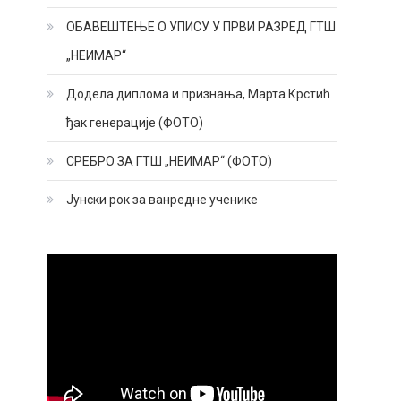
ОБАВЕШТЕЊЕ О УПИСУ У ПРВИ РАЗРЕД ГТШ
„НЕИМАР“
Додела диплома и признања, Марта Крстић
ђак генерације (ФОТО)
СРЕБРО ЗА ГТШ „НЕИМАР“ (ФОТО)
Јунски рок за ванредне ученике