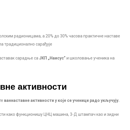
колским радионицама, а 20% до 30% часова практичне наставе
ола традиционално сарађује
аставак сарадње са
ЈКП „Наисус”
и школовање ученика на
вне активности
те
ваннаставне активности у које се ученици радо укључују.
ости како функционишу ЦНЦ машина, 3-Д штампач као и зидни