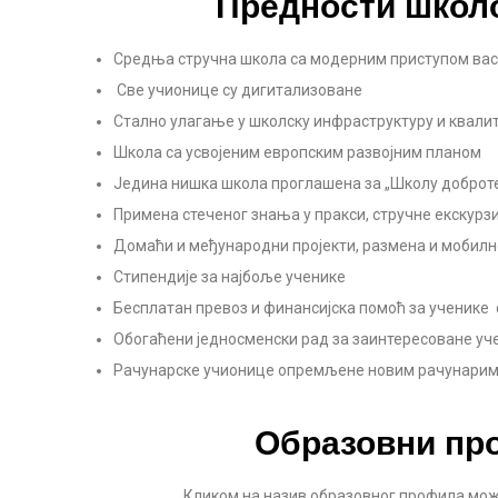
Предности школ
Средња стручна школа са модерним приступом ва
Све учионице су дигитализоване
Стално улагање у школску инфраструктуру и квали
Школа са усвојеним европским развојним планом
Једина нишка школа проглашена за „Школу доброт
Примена стеченог знања у пракси, стручне екскурзи
Домаћи и међународни пројекти, размена и мобилн
Стипендије за најбоље ученике
Бесплатан превоз и финансијска помоћ за ученике 
Обогаћени једносменски рад за заинтересоване уч
Рачунарске учионице опремљене новим рачунари
Образовни пр
Кликом на назив образовног профила мож