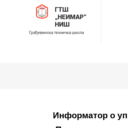
ГТШ
„НЕИМАР“
НИШ
Грађевинска техничка школа
Информатор о упи