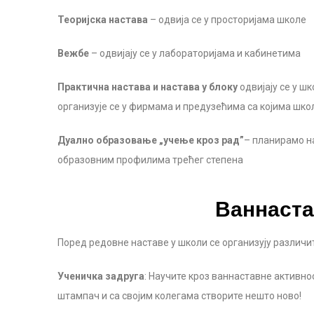
Теоријска настава
– одвија се у просторијама школе
Вежбе
– одвијају се у лабораторијама и кабинетима
Практична настава и настава у блоку
одвијају се у ш
организује се у фирмама и предузећима са којима шк
Дуално образовање „учење кроз рад”
– планирамо н
образовним профилима трећег степена
Ваннаста
Поред редовне наставе у школи се организују различи
Ученичка задруга
: Научите кроз ваннаставне активн
штампач и са својим колегама створите нешто ново!