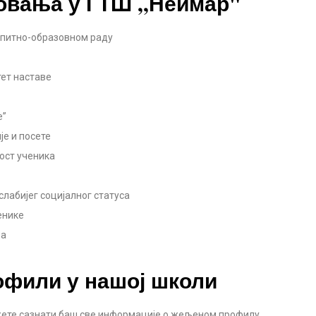
овања у ГТШ ,,Неимар"
спитно-образовном раду
тет наставе
е”
је и посете
ост ученика
слабијег социјалног статуса
енике
ма
офили у нашој школи
ете сазнати баш све информације о жељеном профилу.