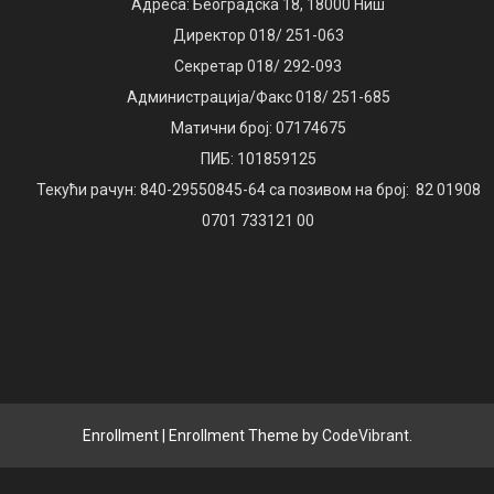
Адреса: Београдска 18, 18000 Ниш
Директор 018/ 251-063
Секретар 018/ 292-093
Администрација/Факс 018/ 251-685
Матични број: 07174675
ПИБ: 101859125
Текући рачун: 840-29550845-64 са позивом на број: 82 01908
0701 733121 00
Enrollment
|
Enrollment Theme by
CodeVibrant
.