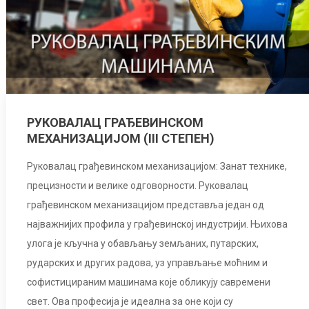
РУКОВАЛАЦ ГРАЂЕВИНСКОМ
МЕХАНИЗАЦИЈОМ (III СТЕПЕН)
Руковалац грађевинском механизацијом: Занат технике,
прецизности и велике одговорности. Руковалац
грађевинском механизацијом представља један од
најважнијих профила у грађевинској индустрији. Њихова
улога је кључна у обављању земљаних, путарских,
рударских и других радова, уз управљање моћним и
софистицираним машинама које обликују савремени
свет. Ова професија је идеална за оне који су