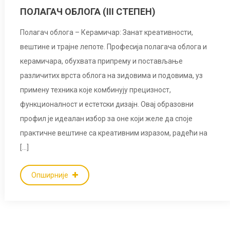
ПОЛАГАЧ ОБЛОГА (III СТЕПЕН)
Полагач облога – Керамичар: Занат креативности,
вештине и трајне лепоте. Професија полагача облога и
керамичарa, обухвата припрему и постављање
различитих врста облога на зидовима и подовима, уз
примену техника које комбинују прецизност,
функционалност и естетски дизајн. Овај образовни
профил је идеалан избор за оне који желе да споје
практичне вештине са креативним изразом, радећи на
[…]
Опширније