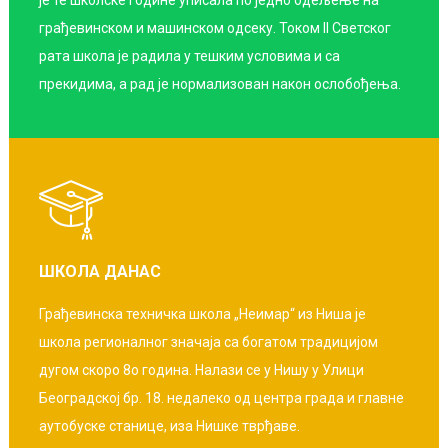
је те школске године уписала по једно одељење на
грађевинском и машинском одсеку. Током II Светског
рата школа је радила у тешким условима и са
прекидима, а рад је нормализован након ослобођења.
ШКОЛА ДАНАС
Грађевинска техничка школа „Неимар“ из Ниша је
школа регионалног значаја са богатом традицијом
дугом скоро 8о година. Налази се у Нишу у Улици
Београдској бр. 18. недалеко од центра града и главне
аутобуске станице, иза Нишке тврђаве.