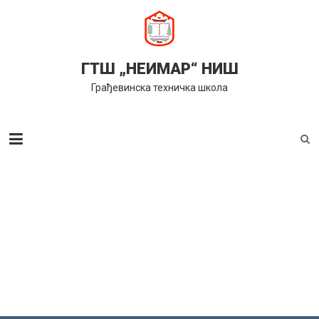
Skip
to
content
ГТШ „НЕИМАР“ НИШ
Грађевинска техничка школа