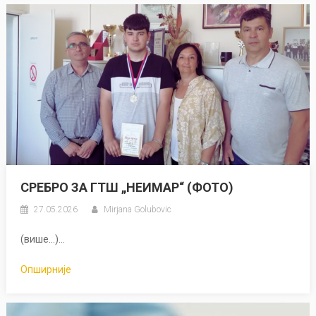
СРЕБРО ЗА ГТШ „НЕИМАР“ (ФОТО)
27.05.2026
Mirjana Golubovic
(више…)...
Опширније