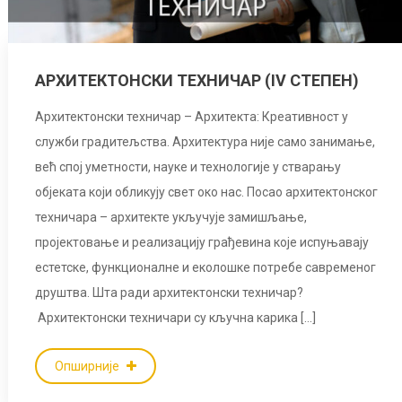
АРХИТЕКТОНСКИ ТЕХНИЧАР (IV СТЕПЕН)
Архитектонски техничар – Архитекта: Креативност у
служби градитељства. Архитектура није само занимање,
већ спој уметности, науке и технологије у стварању
објеката који обликују свет око нас. Посао архитектонског
техничара – архитекте укључује замишљање,
пројектовање и реализацију грађевина које испуњавају
естетске, функционалне и еколошке потребе савременог
друштва. Шта ради архитектонски техничар?
Архитектонски техничари су кључна карика […]
Опширније