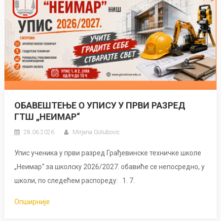
ОБАВЕШТЕЊЕ О УПИСУ У ПРВИ РАЗРЕД
ГТШ „НЕИМАР“
28.06.2026
Mirjana Golubovic
Упис ученика у први разред Грађевинске техничке школе
„Неимар“ за школску 2026/2027. обавиће се непосредно, у
школи, по следећем распореду: 1. 7.
Опширније