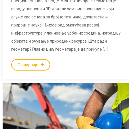
прецизност. Посао геодетског техничара – геометрa је
израду планова и 3D модела земљине површине, који
служе као основа за бројне техничке, друштвене и
природне науке. Њихов рад омогућава развој
инфраструктуре, планирање урбаних средина, изградњу
објеката и очување природних ресурса. Шта ради
геометар? Главни циљ геометара је да прикупе […]
Опширније