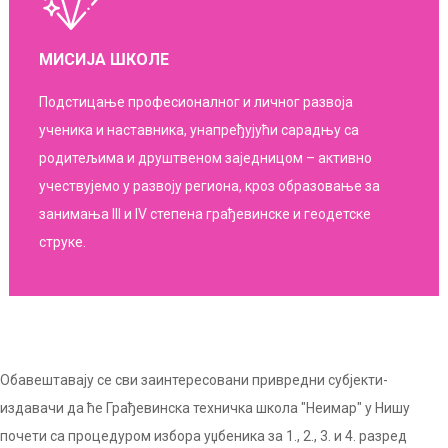
МИСИЈА ШКОЛЕ
Подстицање професионалног и личног развоја
ученика и наставника, унапређујући сарадњу са
родитељима и друштвеном заједницом – активно
учествујемо у развоју региона, кроз образовање за
занимања III и IV степена грађевинске и геодетске
струке.
Обавештавају се сви заинтересовани привредни субјекти-
издавачи да ће Грађевинска техничка школа "Неимар" у Нишу
почети са процедуром избора уџбеника за 1., 2., 3. и 4. разред