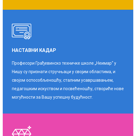
НАСТАВНИ КАДАР
Професори Грађевинско техничке школе „Неимар“ у
Нишу су признати стручњаци у својим областима, и
својом оспособљеношћу, сталним усавршавањем,
педагошким искуством и посвећеношћу, створиће нове
могућности за Вашу успешну будућност.