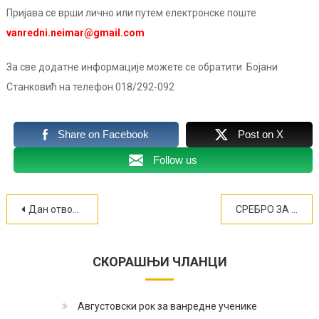
Пријава се врши лично или путем електронске поште
vanredni.neimar@gmail.com
За све додатне информације можете се обратити Бојани
Станковић на телефон 018/292-092
Share on Facebook
Post on X
Follow us
Кретање
Дан отворених врата ГТШ „Неимар“ Ниш 8. маја 2026. године од 10.00 до 16.00 часова
СРЕБРО ЗА ГТШ „НЕИМАР“ (ФОТО)
чланка
СКОРАШЊИ ЧЛАНЦИ
Августовски рок за ванредне ученике