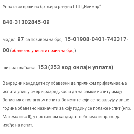
Уплата се врши на бр. жиро рачуна ГТШ „Неимар“:
840-31302845-09
97
15-01908-0401-742317-
модел:
са позивом на број:
00
(
обавезно уписати позив на број
)
153
(253 код онлајн уплата)
шифра плаћања:
Ванредни кандидати су обавезни да приликом пријављивања
испита упишу смер и разред, као и да на самом испиту имају
Записник о полагању испита. За испите који се појављују у више
година обавезно назначити за коју годину се полаже испит (нпр.
Математика II), у противном кандидат неће имати право да
изађе на испит,