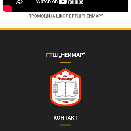
ПРОМОЦИЈА ШКОЛЕ ГТШ "НЕИМАР"
ОБЕЛЕЖЕНА 85. ГОДИШЊИЦА РАДА
ШКОЛЕ
https://www.youtube.com/watch?
v=AhQHrk23sbQ&ab_channel=TVZONAPLUS%28HD%29-
ГТШ „НЕИМАР“
ZVANI%C4%8CNIKANAL
КОНТАКТ