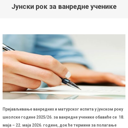
Јунски рок за ванредне ученике
Пријављивање ванредних и матурског испита у јунском року
школске године 2025/26. за ванредне ученике обавиће се 18.
маја – 22. маја 2026. године, док ће термини за полагање