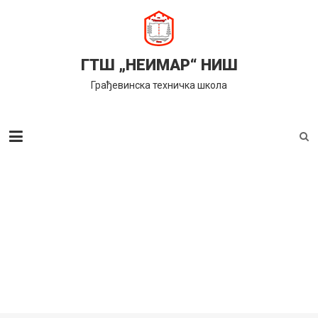
Skip
to
content
ГТШ „НЕИМАР“ НИШ
Грађевинска техничка школа