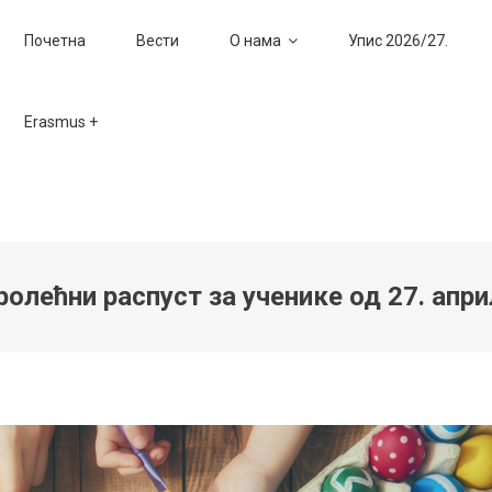
Почетна
Вести
О нама
Упис 2026/27.
Erasmus +
ролећни распуст за ученике од 27. апри