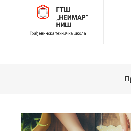
Skip
ГТШ
to
„НЕИМАР“
content
НИШ
Грађевинска техничка школа
П