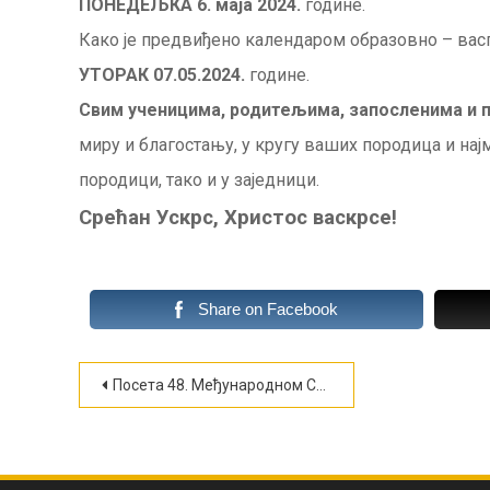
ПОНЕДЕЉКА 6. маја 2024.
године.
Како је предвиђено календаром образовно – васп
УТОРАК 07.05.2024.
године.
Свим ученицима, родитељима, запосленима и 
миру и благостању, у кругу ваших породица и нај
породици, тако и у заједници.
Срећан Ускрс, Христос васкрсе!
Share on Facebook
Кретање
Посета 48. Међународном Сајму Грађевинарства у Београду (ФОТО)
чланка