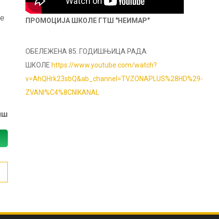
је
ПРОМОЦИЈА ШКОЛЕ ГТШ "НЕИМАР"
ОБЕЛЕЖЕНА 85. ГОДИШЊИЦА РАДА
ШКОЛЕ
https://www.youtube.com/watch?
v=AhQHrk23sbQ&ab_channel=TVZONAPLUS%28HD%29-
ZVANI%C4%8CNIKANAL
иш