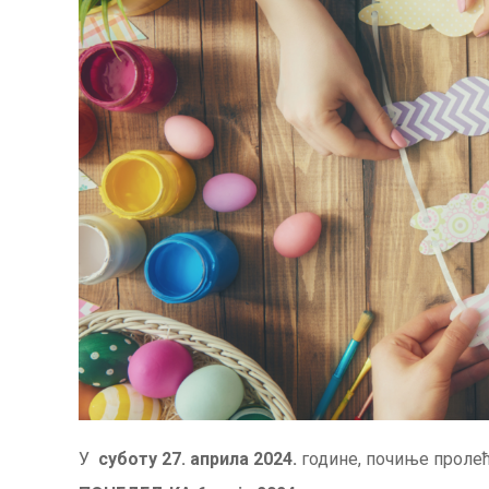
У
суботу 27. априла 2024.
године, почиње пролећн