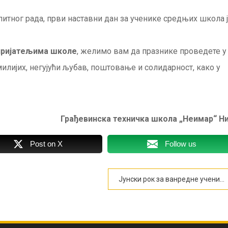
итног рада, први наставни дан за ученике средњих школа 
пријатељима школе
, желимо вам да празнике проведете у
милијих, негујући љубав, поштовање и солидарност, како у
Грађевинска техничка школа „Неимар“ Н
Post on X
Follow us
Јунски рок за ванредне ученике