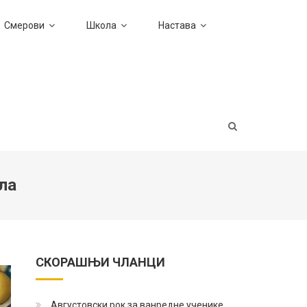
Смерови
Школа
Настава
ла
СКОРАШЊИ ЧЛАНЦИ
Августовски рок за ванредне ученике