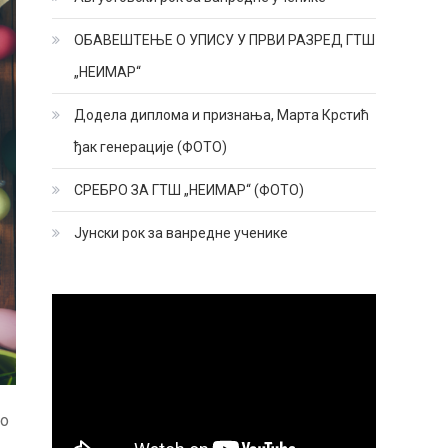
ОБАВЕШТЕЊЕ О УПИСУ У ПРВИ РАЗРЕД ГТШ
„НЕИМАР“
Додела диплома и признања, Марта Крстић
ђак генерације (ФОТО)
СРЕБРО ЗА ГТШ „НЕИМАР“ (ФОТО)
Јунски рок за ванредне ученике
до