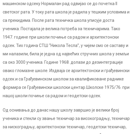
машинском одсеку.Нормалан рад одвијао се до почетка II
светског рата. У току рата школа је радила у тешким условима и
са прекидима. После рата техничка школа уписује доста
ученика. Постајала је велика потреба за техничарима. Тако
1947. године при школи почиње са радом и архитектонски
одсек. Тих година СТШ “Никола Тесла”, у чијем смо се саставу и
ми налазили, била је једна од највећих стручних школа у земљи
са око 3000 ученика. Године 1968. долази до дезинтеграције
овако гломазне школе. Издваја се архитектонски и грађевински
одсек и са Грађевинском школом за квалификоване раднике
формира се Грађевински школски центар.Школске 1975/76. при
нашој школи почиње са радом и геодетски одсек.
Од оснивања до данас нашу школу завршио је велики број
ученика и стекли су звање техничар за високоградњу, техничар
за нискоградњу, архитектонски техничар, геодетски техничар,