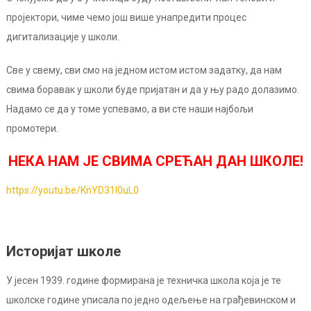
пројектори, чиме чемо још више унапредити процес
дигитализације у школи.
Све у свему, сви смо на једном истом истом задатку, да нам
свима боравак у школи буде пријатан и да у њу радо долазимо.
Надамо се да у томе успевамо, а ви сте наши најбољи
промотери.
НЕКА НАМ ЈЕ СВИМА СРЕЋАН ДАН ШКОЛЕ!
https://youtu.be/KnYD31l0uL0
Историјат школе
У јесен 1939. године формирана је техничка школа која је те
школске године уписала по једно одељење на грађевинском и