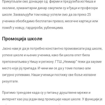
Прикупљали смо донације од фирми и предузећа из Ниша и
околине, хуманитарни динар сакупили су и ђаци и професори
школе. Захваљујући том новцу успели смо да за преко 25
ученика обезбедимо бесплатан превоз, месечне картице или
помоћ у новцу, гардероби, уџбеницима.
Промоција школе
Јасно нам је да је потребно константно промовисати рад школе,
успехе школе и њених ученика, како би школа опет била
препознатљива у Нишу и региону. ГТШ „Неимар“ тежи да заузме
место које јој припада. И чини ми се да у томе полако али
сигурно успевамо. Наши ученици постижу све боље излазне
резултате.
Пратимо трендове када су у питању друштвене мреже и
интернет као још један вид промоције наше школе. У функцији је