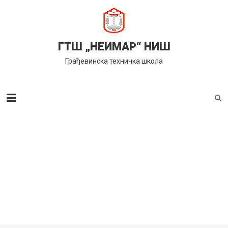
Skip
to
content
ГТШ „НЕИМАР“ НИШ
Грађевинска техничка школа