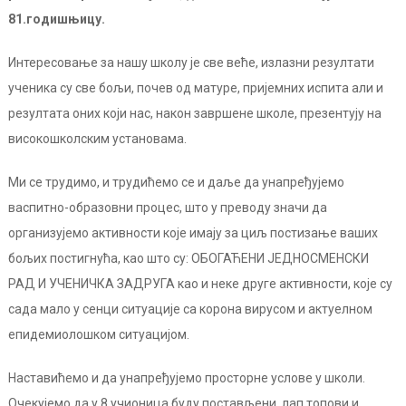
81.годишњицу.
Интересовање за нашу школу је све веће, излазни резултати
ученика су све бољи, почев од матуре, пријемних испита али и
резултата оних који нас, након завршене школе, презентују на
високошколским установама.
Ми се трудимо, и трудићемо се и даље да унапређујемо
васпитно-образовни процес, што у преводу значи да
организујемо активности које имају за циљ постизање ваших
бољих постигнућа, као што су: ОБОГАЋЕНИ ЈЕДНОСМЕНСКИ
РАД И УЧЕНИЧКА ЗАДРУГА као и неке друге активности, које су
сада мало у сенци ситуације са корона вирусом и актуелном
епидемиолошком ситуацијом.
Наставићемо и да унапређујемо просторне услове у школи.
Очекујемо да у 8 учионица буду постављени лап топови и