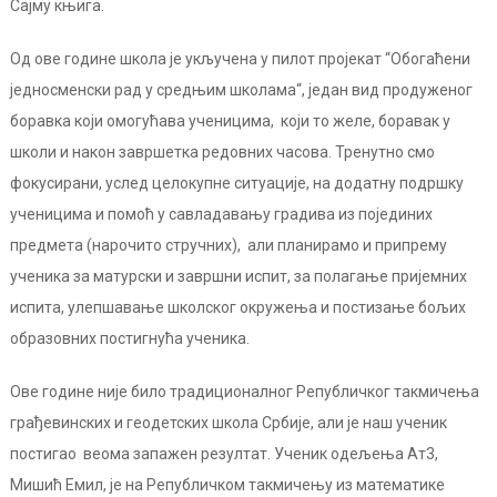
Сајму књига.
Од ове године школа је укључена у пилот пројекат “Обогаћени
једносменски рад у средњим школама“, један вид продуженог
боравка који омогућава ученицима, који то желе, боравак у
школи и након завршетка редовних часова. Тренутно смо
фокусирани, услед целокупне ситуације, на додатну подршку
ученицима и помоћ у савладавању градива из појединих
предмета (нарочито стручних), али планирамо и припрему
ученика за матурски и завршни испит, за полагање пријемних
испита, улепшавање школског окружења и постизање бољих
образовних постигнућа ученика.
Ове године није било традиционалног Републичког такмичења
грађевинских и геодетских школа Србије, али је наш ученик
постигао веома запажен резултат. Ученик одељења Ат3,
Мишић Емил, је на Републичком такмичењу из математике