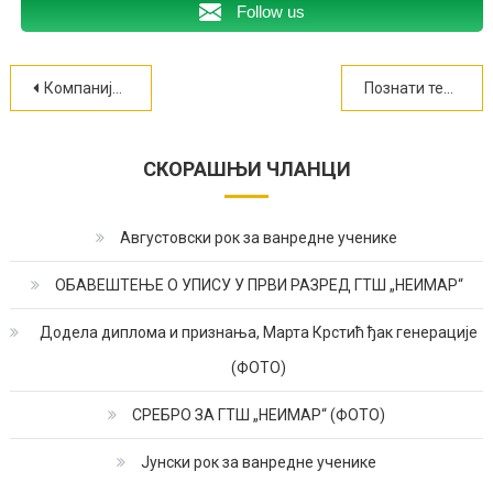
Follow us
Кретање
Компанија НИС подржала пројекат унапређења онлајн наставе у ГТШ Неимар
Познати термини полагања ванредних испита у октобарском року
чланка
СКОРАШЊИ ЧЛАНЦИ
Августовски рок за ванредне ученике
ОБАВЕШТЕЊЕ О УПИСУ У ПРВИ РАЗРЕД ГТШ „НЕИМАР“
Додела диплома и признања, Марта Крстић ђак генерације
(ФОТО)
СРЕБРО ЗА ГТШ „НЕИМАР“ (ФОТО)
Јунски рок за ванредне ученике