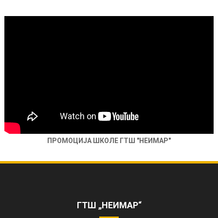
ПРОМОЦИЈА ШКОЛЕ ГТШ "НЕИМАР"
ОБЕЛЕЖЕНА 85. ГОДИШЊИЦА РАДА
ШКОЛЕ
https://www.youtube.com/watch?
v=AhQHrk23sbQ&ab_channel=TVZONAPLUS%28HD%29-
ГТШ „НЕИМАР“
ZVANI%C4%8CNIKANAL