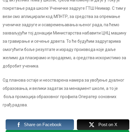
покретање рада школе Ученичке задруге ГТШ Неимар. С тим у
вези смо аплицирали код МПНТР, за средства за опремање
ученичке задруге и осавремењавања њеног рада, па ћемо
захваљујући тој донацији Министарства набавити ЦНЦ машину
за гравирање и сечење дрвета. То ће будућим задругарима
омогућити боље резултате и израду производа које даље
желимо да пласирамо и продајемо, а средства искористимо за
добробит ученика.
Од планова остаје и неостварена намера за увођење дуалног
образовања, и велики задатак за менаџмент школе, а то је
боља промоција образовног профила Оператер основних
грађ.радова.
Share on Facebook
Post on X