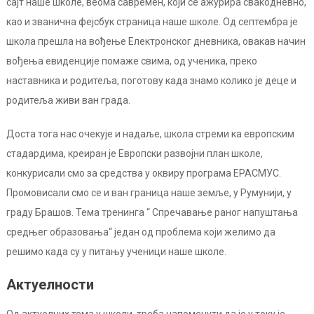
сајт наше школе, веома савремен, који се ажурира свакодневно,
као и званична фејсбук страница наше школе. Од септембра је
школа прешла на вођење Електронског дневника, овакав начин
вођења евиденције помаже свима, од ученика, преко
наставника и родитеља, поготову када знамо колико је деце и
родитеља живи ван града.
Доста тога нас очекује и надаље, школа стреми ка европским
стадардима, креиран је Европски развојни план школе,
конкурисали смо за средства у оквиру програма ЕРАСМУС.
Промовисали смо се и ван граница наше земље, у Румунији, у
граду Брашов. Тема тренинга “ Спречавање раног напуштања
средњег образовања“ један од проблема који желимо да
решимо када су у питању ученици наше школе.
Актуелности
Од актуелних тема у школи, треба напоменути да је у току је