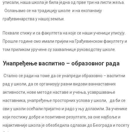
уписали, наша школа је била једна од прве три на листи жеља.
Ослањамо се на традицију школе и на експанзију
грађевинарства у нашој земљи.
Похвале стижу и са факултета на које се наши ученици уписују.
Прошле године смо имали пријем на Грађевинском факултету и
том приликом уручене су захвалнице руководству школе.
Унапређење васпитно – образовног рада
Стално се ради на томе да се унапреди образовно – васпитни
рад у школи, да се организују разни видови ваннаставних
активности, нове методе наставе и учења, усавршавање
наставника, унапређење просторних услова у школи, да би се
сви у школи осећали пријатно и радо у њу долазили. За ученике
који постижу добре и позитивне резултате, за оне најбоље и
најактивније школа је обезбедила одлазак до Београда и посету