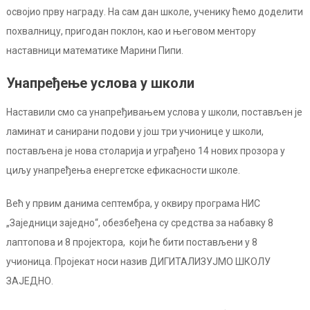
освојио прву награду. На сам дан школе, ученику ћемо доделити
похвалницу, пригодан поклон, као и његовом ментору
наставници математике Марини Пипи.
Унапређење услова у школи
Наставили смо са унапређивањем услова у школи, постављен је
ламинат и санирани подови у још три учионице у школи,
постављена је нова столарија и уграђено 14 нових прозора у
циљу унапређења енергетске ефикасности школе.
Већ у првим данима септембра, у оквиру програма НИС
„Заједници заједно“, обезбеђена су средства за набавку 8
лаптопова и 8 пројектора, који ће бити постављени у 8
учионица. Пројекат носи назив ДИГИТАЛИЗУЈМО ШКОЛУ
ЗАЈЕДНО.