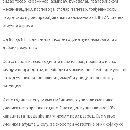
зидар тесар, керамичар, армирач, руковалац грађевинском
механизацијом, пословођа, столар, тапетар, грађевинских,
геодетских и дрвопрерађивачких занимања за II, III, IV, V степен
стручне спреме.
Од 80. до 81. годишњице школе- година пуна изазова али и
добрих резултата
Свака нова школска година је нови изазов, прошла а и ова,
имају и онај додатни, обезбедити максимално безбедне услове
за рад ученика и запослених, имајући у виду новонасталу
ситуацију.
И ове године кренули смо амбициозно, уписали смо више
ученика него прошле године. Ове године уписали смо 90%
капацитета предвиђених уписом у први разред. Све мање
ученика напушта школу, за скоро три четвртине оних који су се