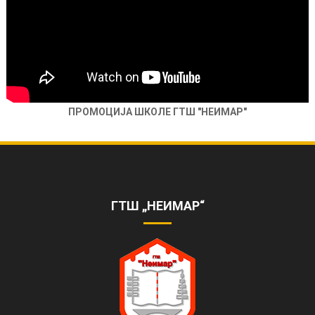
ПРОМОЦИЈА ШКОЛЕ ГТШ "НЕИМАР"
ОБЕЛЕЖЕНА 85. ГОДИШЊИЦА РАДА
ШКОЛЕ
https://www.youtube.com/watch?
v=AhQHrk23sbQ&ab_channel=TVZONAPLUS%28HD%29-
ГТШ „НЕИМАР“
ZVANI%C4%8CNIKANAL