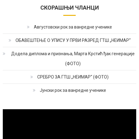
СКОРАШЊИ ЧЛАНЦИ
Августовски рок за ванредне ученике
ОБАВЕШТЕЊЕ О УПИСУ У ПРВИ РАЗРЕД ГТШ „НЕИМАР“
Додела диплома и признања, Марта Крстић ђак генерације
(ФОТО)
СРЕБРО ЗА ГТШ „НЕИМАР“ (ФОТО)
Јунски рок за ванредне ученике