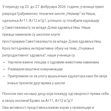
У периоду од 23. до 27. фебруара 2026. године, ученици првог
разреда Грађевинско-техничке школе „Неимар“ из Ниша,
одељења
Ат11, Ат12 и Гд1
, успешно су похађали едукацију
у
Саветовалишту за младе Дома здравља Ниш. Н
аши
прваци заменили су школске клупе
просторијама
Саветовалишта за младе Дома здравља Ниш
.
Кроз петодневну интерактивну обуку на тему
„Очување
репродуктивног здравља“
, наши ученици су:
Научили важне лекције о здравим животним навикама
Развијали вештине комуникације
Припремили се за улогу
вршњачких едукатора
како би своје
знање пренели другарима у школи
Поносни смо на нашу децу која показују одговорност према себи
и својој околини! Браво за Ат11, Ат12 и Гд1!
Ова активност представља важан корак у превенцији и