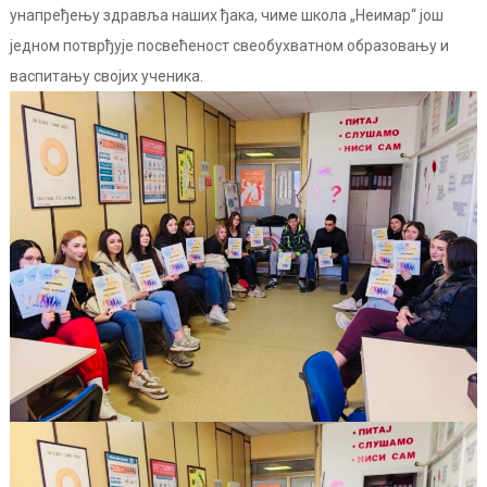
унапређењу здравља наших ђака, чиме школа „Неимар“ још
једном потврђује посвећеност свеобухватном образовању и
васпитању својих ученика.