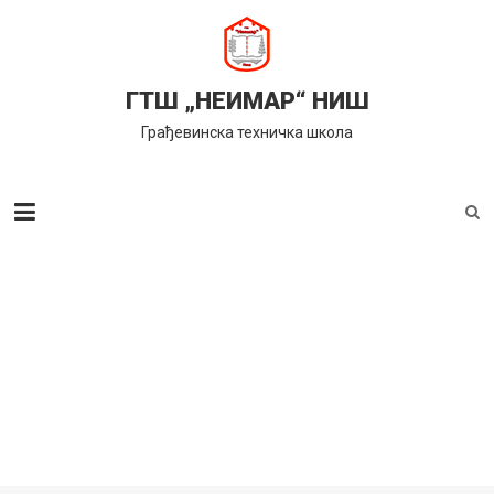
Skip
to
content
ГТШ „НЕИМАР“ НИШ
Грађевинска техничка школа