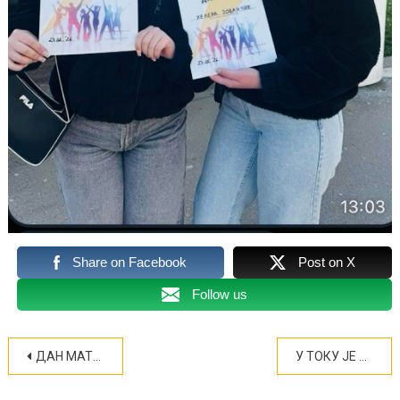
Share on Facebook
Post on X
Follow us
Кретање
ДАН МАТЕРЊЕГ ЈЕЗИКА 21. ФЕБРУАР 2026. (ФОТО)
У ТОКУ ЈЕ РАЗМЕНА У ОКВИРУ ПРОГРАМА „SUPERSCHOOLS“ (ФОТО)
чланка