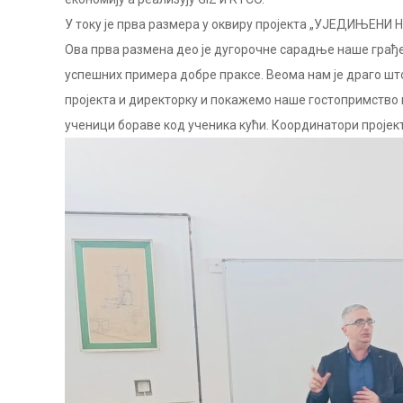
У току је прва размера у оквиру пројекта „УЈЕДИЊЕНИ НА
Ова прва размена део је дугорочне сарадње наше грађ
успешних примера добре праксе. Веома нам је драго шт
пројекта и директорку и покажемо наше гостопримство к
ученици бораве код ученика кући. Координатори прој