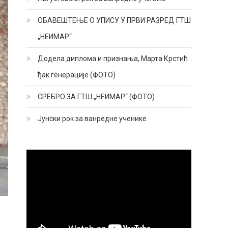
ОБАВЕШТЕЊЕ О УПИСУ У ПРВИ РАЗРЕД ГТШ
„НЕИМАР“
Додела диплома и признања, Марта Крстић
ђак генерације (ФОТО)
СРЕБРО ЗА ГТШ „НЕИМАР“ (ФОТО)
Јунски рок за ванредне ученике