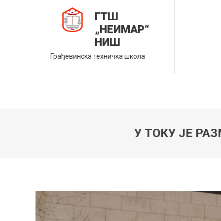
Skip
ГТШ
to
„НЕИМАР“
content
НИШ
Грађевинска техничка школа
У ТОКУ ЈЕ РА