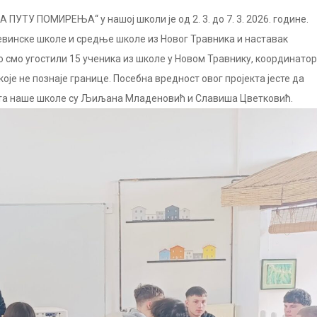
 ПУТУ ПОМИРЕЊА“ у нашој школи је од 2. 3. до 7. 3. 2026. године.
евинске школе и средње школе из Новог Травника и наставак
о смо угостили 15 ученика из школе у Новом Травнику, координато
оје не познаје границе. Посебна вредност овог пројекта јесте да
екта наше школе су Љиљана Младеновић и Славиша Цветковић.