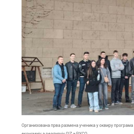
Организована прва размена ученика у оквиру програма 
економију а реализују GIZ и RYCO.