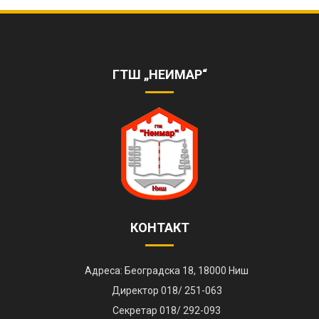
ОБЕЛЕЖЕНА 85. ГОДИШЊИЦА РАДА
ШКОЛЕ
https://www.youtube.com/watch?
v=AhQHrk23sbQ&ab_channel=TVZONAPLUS%28HD%29-
ГТШ „НЕИМАР“
ZVANI%C4%8CNIKANAL
КОНТАКТ
Адреса: Београдска 18, 18000 Ниш
Директор 018/ 251-063
Секретар 018/ 292-093