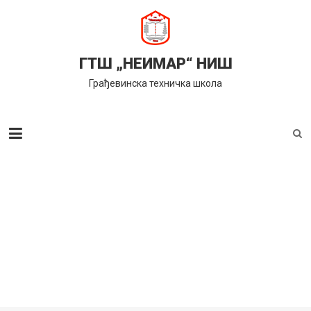
Skip
to
content
ГТШ „НЕИМАР“ НИШ
Грађевинска техничка школа