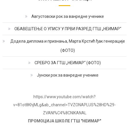
Августовски рок за ванредне ученике
ОБАВЕШТЕЊЕ О УПИСУ У ПРВИ РАЗРЕД ГТШ „НЕИМАР“
Додела диплома и признања, Марта Крстић ђак генерације
(ФОТО)
СРЕБРО ЗА ГТШ „НЕИМАР“ (ФОТО)
Јунски рок за ванредне ученике
https://www.youtube.com/watch?
v=81ot8KhjMLg&ab_channel=TVZONAPLUS%28HD%29-
ZVANI%C4%8CNIKANAL
ПРОМОЦИЈА ШКОЛЕ ГТШ "НЕИМАР"