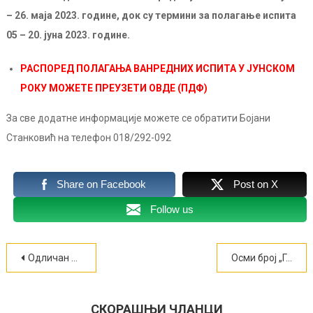
– 26. маја 2023. године, док су термини за полагање испита
05 – 20. јуна 2023. године.
РАСПОРЕД ПОЛАГАЊА ВАНРЕДНИХ ИСПИТА У ЈУНСКОМ
РОКУ МОЖЕТЕ ПРЕУЗЕТИ ОВДЕ (ПДФ)
За све додатне информације можете се обратити Бојани
Станковић на телефон 018/292-092
Share on Facebook
Post on X
Follow us
Кретање
Одличан резултат ученика ГТШ Неимар на 32. Републичком такмичењу геодетских и грађевинских школа (ФОТО)
Осми број „Гласа Неимара“ изашао из штампе!
чланка
СКОРАШЊИ ЧЛАНЦИ