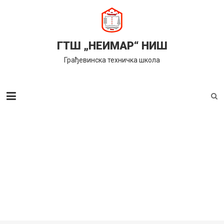
Skip
to
content
ГТШ „НЕИМАР“ НИШ
Грађевинска техничка школа