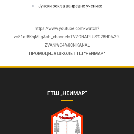
Јунски рок за ванредне ученике
https://www.youtube.com/watch?
v=81ot8KhjMLg&ab_channel=TVZONAPLUS%28HD%29-
ZVANI%C4%8CNIKANAL
ПРОМОЦИЈА ШКОЛЕ ГТШ "НЕИМАР"
ОБЕЛЕЖЕНА 85. ГОДИШЊИЦА РАДА
ШКОЛЕ
https://www.youtube.com/watch?
v=AhQHrk23sbQ&ab_channel=TVZONAPLUS%28HD%29-
ГТШ „НЕИМАР“
ZVANI%C4%8CNIKANAL