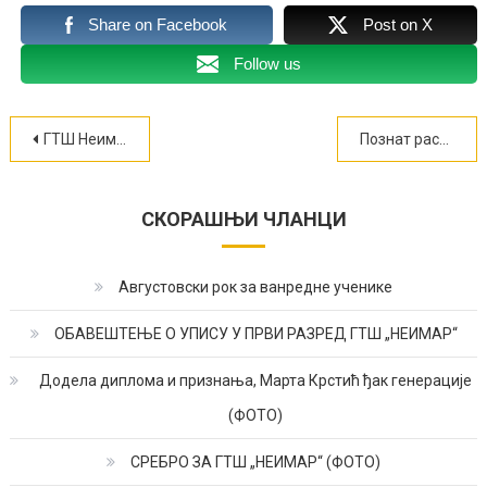
Share on Facebook
Post on X
Follow us
Кретање
ГТШ Неимар од данас и званично Супер школа!
Познат распоред термина ванредних испита у августовском року
чланка
СКОРАШЊИ ЧЛАНЦИ
Августовски рок за ванредне ученике
ОБАВЕШТЕЊЕ О УПИСУ У ПРВИ РАЗРЕД ГТШ „НЕИМАР“
Додела диплома и признања, Марта Крстић ђак генерације
(ФОТО)
СРЕБРО ЗА ГТШ „НЕИМАР“ (ФОТО)