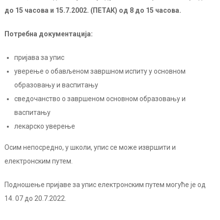
до 15 часова и 15.7.2002. (ПЕТАК) од 8 до 15 часова.
Потребна документација:
пријава за упис
уверење о обављеном завршном испиту у основном
образовању и васпитању
сведочанство о завршеном основном образовању и
васпитању
лекарско уверење
Осим непосредно, у школи, упис се може извршити и
електронским путем.
Подношење пријаве за упис електронским путем могуће је од
14. 07 до 20.7.2022.