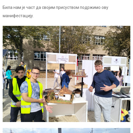
Била нам је част да својим присуством подржимо ову
манифестацију.