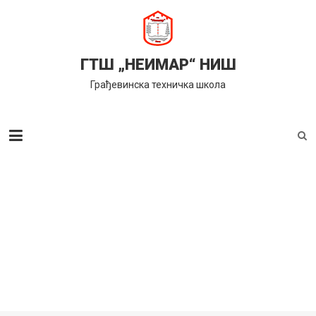
Skip
to
content
ГТШ „НЕИМАР“ НИШ
Грађевинска техничка школа