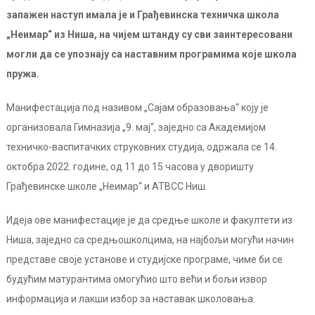
запажен наступ имала је и Грађевинска техничка школа
„Неимар“ из Ниша, на чијем штанду су сви заинтересовани
могли да се упознају са наставним програмима које школа
пружа.
Манифестација под називом „Сајам образовања“ коју је
организовала Гимназија „9. мај“, заједно са Академијом
техничко-васпитачких струковних студија, одржала се 14.
октобра 2022. године, од 11 до 15 часова у дворишту
Грађевинске школе „Неимар“ и АТВСС Ниш.
Идеја ове манифестације је да средње школе и факултети из
Ниша, заједно са средњошколцима, на најбољи могући начин
представе своје установе и студијске програме, чиме би се
будућим матурантима омогућио што већи и бољи извор
информација и лакши избор за наставак школовања.