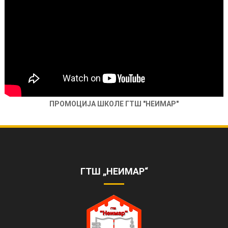
ПРОМОЦИЈА ШКОЛЕ ГТШ "НЕИМАР"
ОБЕЛЕЖЕНА 85. ГОДИШЊИЦА РАДА
ШКОЛЕ
https://www.youtube.com/watch?
v=AhQHrk23sbQ&ab_channel=TVZONAPLUS%28HD%29-
ГТШ „НЕИМАР“
ZVANI%C4%8CNIKANAL