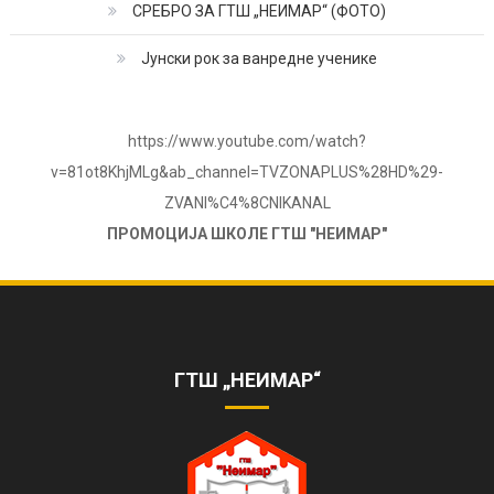
СРЕБРО ЗА ГТШ „НЕИМАР“ (ФОТО)
Јунски рок за ванредне ученике
https://www.youtube.com/watch?
v=81ot8KhjMLg&ab_channel=TVZONAPLUS%28HD%29-
ZVANI%C4%8CNIKANAL
ПРОМОЦИЈА ШКОЛЕ ГТШ "НЕИМАР"
ОБЕЛЕЖЕНА 85. ГОДИШЊИЦА РАДА
ШКОЛЕ
https://www.youtube.com/watch?
v=AhQHrk23sbQ&ab_channel=TVZONAPLUS%28HD%29-
ГТШ „НЕИМАР“
ZVANI%C4%8CNIKANAL