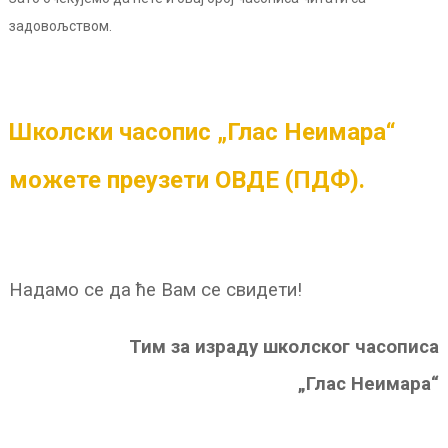
задовољством.
Школски часопис „Глас Неимара“
можете преузети ОВДЕ (ПДФ).
Надамо се да ће Вам се свидети!
Тим за израду школског часописа
„Глас Неимара“