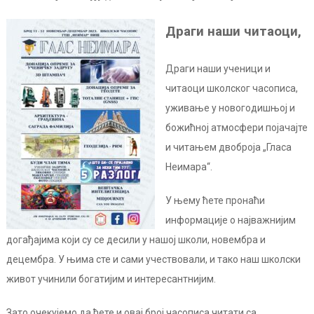
Драги наши читаоци,
Драги наши ученици и
читаоци школског часописа,
уживање у новогодишњој и
божићној атмосфери појачајте
и читањем двоброја „Гласа
Неимара“.
У њему ћете пронаћи
информације о најважнијим
догађајима који су се десили у нашој школи, новембра и
децембра. У њима сте и сами учествовали, и тако наш школски
живот учинили богатијим и интересантнијим.
Зато очекујемо да ћете и овај број часописа читати са