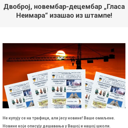
Двоброј, новембар-децембар „Гласа
Неимара“ изашао из штампе!
Не купују се на трафици, али јесу новине! Ваше омиљене.
Новине које описују дешавања у Вашој и нашој школи.