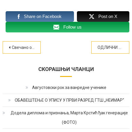
Share on Facebook
Post on X
Follow us
Кретање
Свечано обележена школска слава Свети Сава (ФОТО)
ОДЛИЧНИ РЕЗУЛТАТИ НАШИХ УЧЕНИКА НА ТАКМИЧЕЊУ
чланка
СКОРАШЊИ ЧЛАНЦИ
Августовски рок за ванредне ученике
ОБАВЕШТЕЊЕ О УПИСУ У ПРВИ РАЗРЕД ГТШ „НЕИМАР“
Додела диплома и признања, Марта Крстић ђак генерације
(ФОТО)