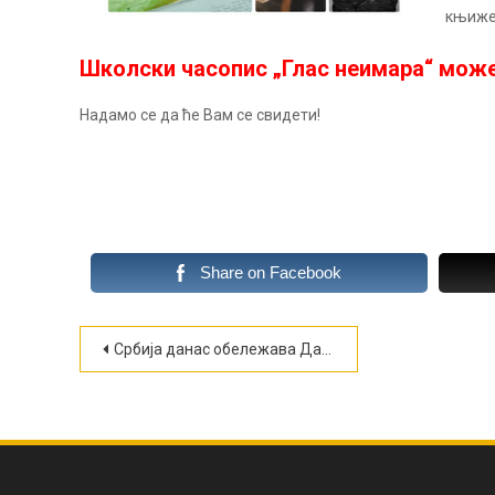
књиже
Школски часопис „Глас неимара“ мож
Надамо се да ће Вам се свидети!
Share on Facebook
Кретање
Србија данас обележава Дан примирја у Првом светском рату
чланка