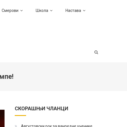
Смерови
Школа
Настава
мпе!
СКОРАШЊИ ЧЛАНЦИ
Августовски рок за ванредне ученике