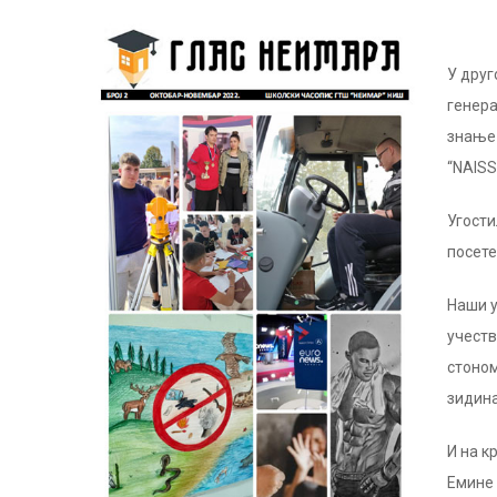
У друг
генера
знање 
“NAISS
Угости
посете
Наши 
учеств
стоном
зидин
И на к
Емине 