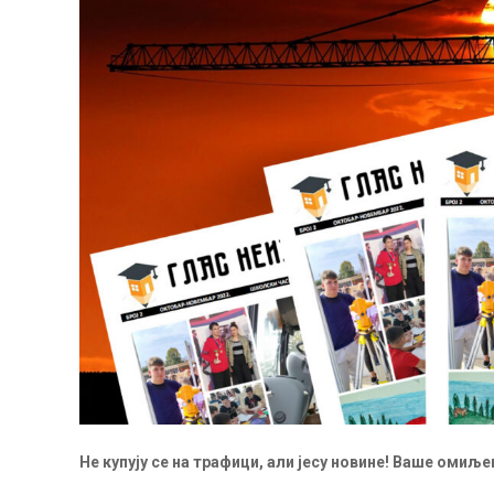
Не купују се на трафици, али јесу новине! Ваше омиљ