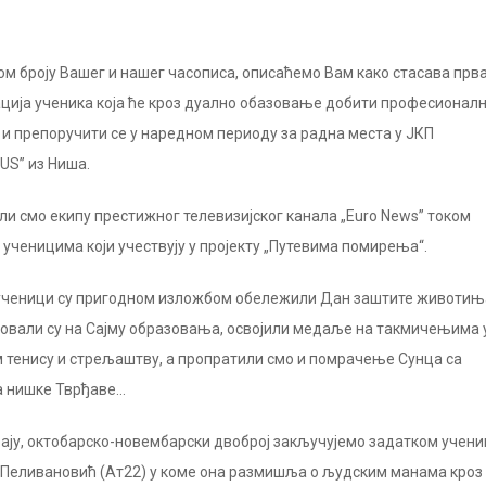
ом броју Вашег и нашег часописа, описаћемо Вам како стасава прв
ција ученика која ће кроз дуално обазовање добити професионал
и препоручити се у наредном периоду за радна места у ЈКП
US” из Ниша.
ли смо екипу престижног телевизијског канала „Euro News” током
 ученицима који учествују у пројекту „Путевима помирења“.
ученици су пригодном изложбом обележили Дан заштите животињ
овали су на Сајму образовања, освојили медаље на такмичењима 
 тенису и стрељаштву, а пропратили смо и помрачење Сунца са
а нишке Тврђаве…
рају, октобарско-новембарски двоброј закључујемо задатком учен
Пеливановић (Ат22) у коме она размишља о људским манама кроз