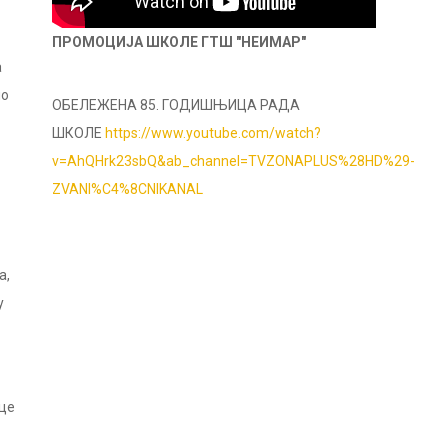
ПРОМОЦИЈА ШКОЛЕ ГТШ "НЕИМАР"
а
но
ОБЕЛЕЖЕНА 85. ГОДИШЊИЦА РАДА
ШКОЛЕ
https://www.youtube.com/watch?
v=AhQHrk23sbQ&ab_channel=TVZONAPLUS%28HD%29-
ZVANI%C4%8CNIKANAL
а,
у
ице