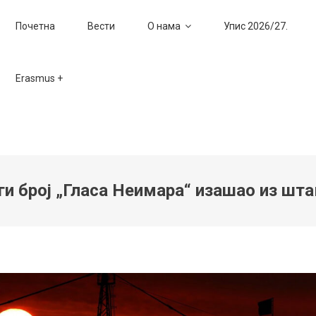
Почетна
Вести
О нама
Упис 2026/27.
Erasmus +
ги број „Гласа Неимара“ изашао из шта