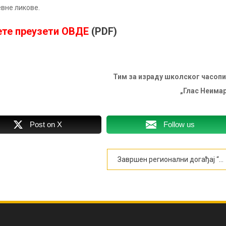
вне ликове.
ете преузети ОВДЕ
(PDF)
Тим за израду школског часоп
„Глас Неима
Post on X
Follow us
Завршен регионални догађај “Твој град – учини га другачијим“