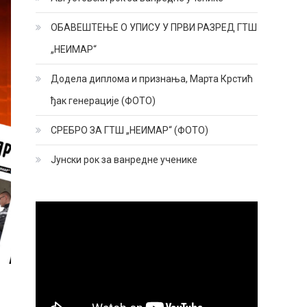
ОБАВЕШТЕЊЕ О УПИСУ У ПРВИ РАЗРЕД ГТШ
„НЕИМАР“
Додела диплома и признања, Марта Крстић
ђак генерације (ФОТО)
СРЕБРО ЗА ГТШ „НЕИМАР“ (ФОТО)
Јунски рок за ванредне ученике