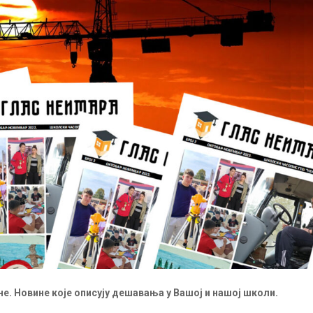
ене. Новине које описују дешавања у Вашој и нашој школи.