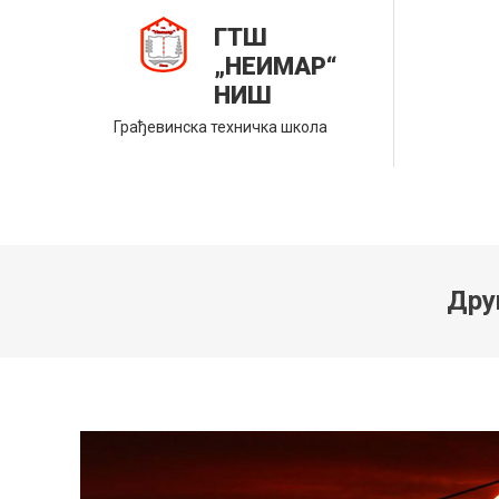
Skip
ГТШ
to
„НЕИМАР“
content
НИШ
Грађевинска техничка школа
Дру