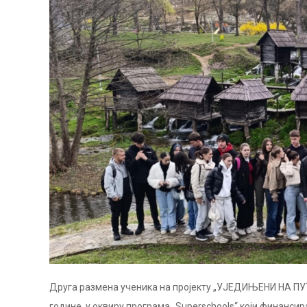
Друга размена ученика на пројекту „УЈЕДИЊЕНИ НА ПУТУ
године, у оквиру програма „Superschools“ који финансира