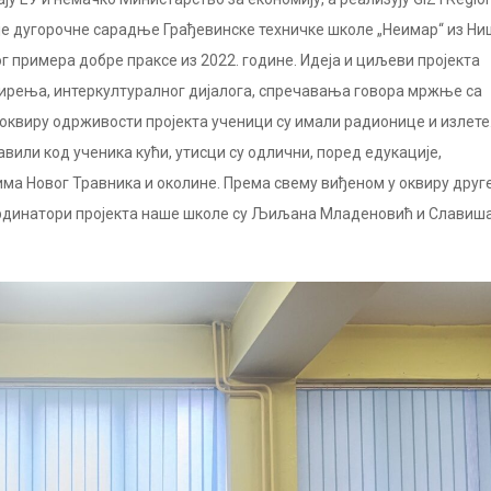
о је дугорочне сарадње Грађевинске техничке школе „Неимар“ из Ни
г примера добре праксе из 2022. године. Идеја и циљеви пројекта
мирења, интеркултуралног дијалога, спречавања говора мржње са
 оквиру одрживости пројекта ученици су имали радионице и излете
авили код ученика кући, утисци су одлични, поред едукације,
ма Новог Травника и околине. Према свему виђеном у оквиру друг
оординатори пројекта наше школе су Љиљана Младеновић и Славиш