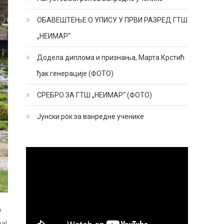
ОБАВЕШТЕЊЕ О УПИСУ У ПРВИ РАЗРЕД ГТШ
„НЕИМАР“
Додела диплома и признања, Марта Крстић
ђак генерације (ФОТО)
СРЕБРО ЗА ГТШ „НЕИМАР“ (ФОТО)
Јунски рок за ванредне ученике
.
nal