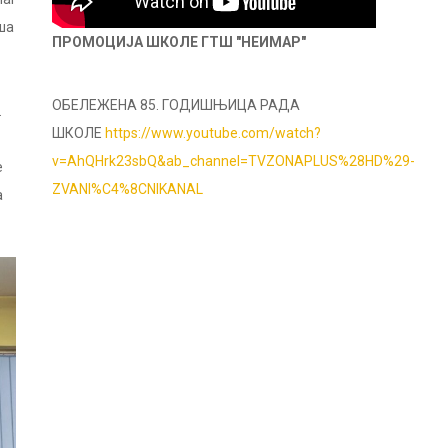
ша
ПРОМОЦИЈА ШКОЛЕ ГТШ "НЕИМАР"
ОБЕЛЕЖЕНА 85. ГОДИШЊИЦА РАДА
.
ШКОЛЕ
https://www.youtube.com/watch?
v=AhQHrk23sbQ&ab_channel=TVZONAPLUS%28HD%29-
е
ZVANI%C4%8CNIKANAL
а