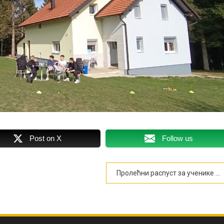
Post on X
Follow us
Пролећни распуст за ученике од 10. априла