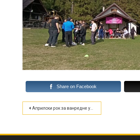
Share on Facebook
Кретање
Априлски рок за ванредне ученике
чланка