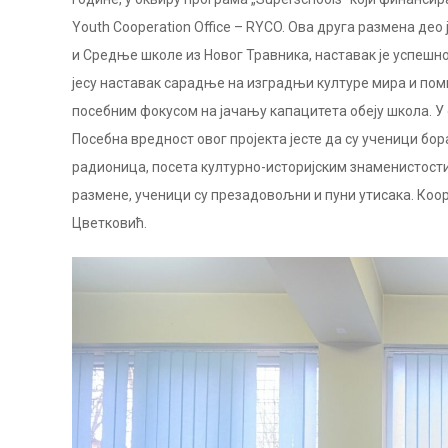
Youth Cooperation Office – RYCO. Ова друга размена де
и Средње школе из Новог Травника, наставак је успешно
јесу наставак сарадње на изградњи културе мира и по
посебним фокусом на јачању капацитета обеју школа. У
Посебна вредност овог пројекта јесте да су ученици бор
радионица, посета културно-историјским знаменистости
размене, ученици су презадовољни и пуни утисака. К
Цветковић.