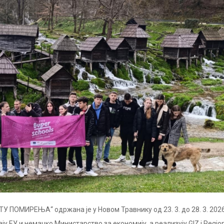
 ПОМИРЕЊА“ одржана је у Новом Травнику од 23. 3. до 28. 3. 2026
ју ЕУ и немачко Министарство за економију, а реализују GIZ i Regio