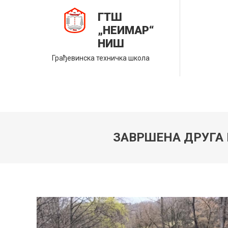
Skip
ГТШ
to
„НЕИМАР“
content
НИШ
Грађевинска техничка школа
ЗАВРШЕНА ДРУГА 