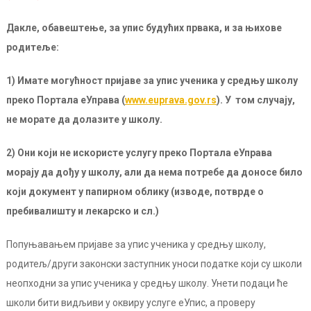
Дакле, обавештење, за упис будућих првака, и за њихове
родитеље:
1)
Имате
могућност пријаве за упис ученика у средњу школу
преко Портала еУправа
(
www.euprava.gov.rs
)
. У
том случају,
не мора
те
да долаз
ите
у школу.
2)
О
ни који не искористе услугу преко Портала еУправа
морају да дођу у школу, али да нема потребе да доносе било
који документ у папирном облику (изводе, потврде о
пребивалишту и лекарско и сл.)
Попуњавањем пријаве за упис ученика у средњу школу,
родитељ/други законски заступник уноси податке који су школи
неопходни за упис ученика у средњу школу. Унети подаци ће
школи бити видљиви у оквиру услуге еУпис, а проверу