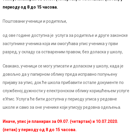
периоду од 8 до 15 часова.
Поштовани ученици и родитељи,
од ове године доступна је услуга за родитеље и друге законске
заступнике ученика која им омогућава упис ученика у први
разред, у складу са оствареним правом, без доласка у школу,
Свакако, ученици се могу уписати и доласком у школу, када је
довољно да у папирном облику преда исправно попуњену
пријаву за упис, док ће школа прибавити остале документе по
службеној дужности у електронском облику коришћењем услуге
еУпис. Услуга ће бити доступна у периоду уписа у редовне
школе и само за оне ученике који уписују редовна одељења.
Иначе, упис је планиран за 09.07. (четвртак) и 10.07.2020.
(петак) у периоду од 8 до 15 часова.