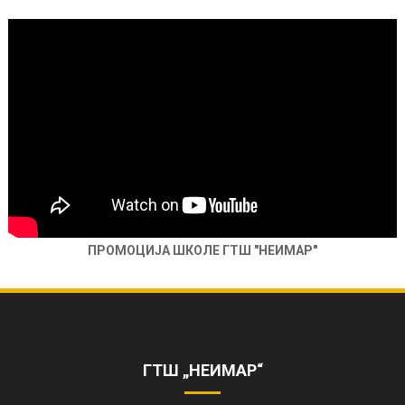
ПРОМОЦИЈА ШКОЛЕ ГТШ "НЕИМАР"
ОБЕЛЕЖЕНА 85. ГОДИШЊИЦА РАДА
ШКОЛЕ
https://www.youtube.com/watch?
v=AhQHrk23sbQ&ab_channel=TVZONAPLUS%28HD%29-
ГТШ „НЕИМАР“
ZVANI%C4%8CNIKANAL