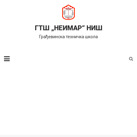
Skip
to
content
ГТШ „НЕИМАР“ НИШ
Грађевинска техничка школа