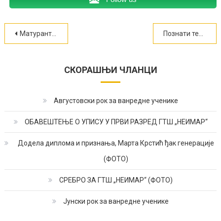
Кретање
Матурантима уручене дипломе, Петар Петковић ђак генерације (ФОТО)
Познати термини полагања ванредних испита у јунском року
чланка
СКОРАШЊИ ЧЛАНЦИ
Августовски рок за ванредне ученике
ОБАВЕШТЕЊЕ О УПИСУ У ПРВИ РАЗРЕД ГТШ „НЕИМАР“
Додела диплома и признања, Марта Крстић ђак генерације
(ФОТО)
СРЕБРО ЗА ГТШ „НЕИМАР“ (ФОТО)
Јунски рок за ванредне ученике