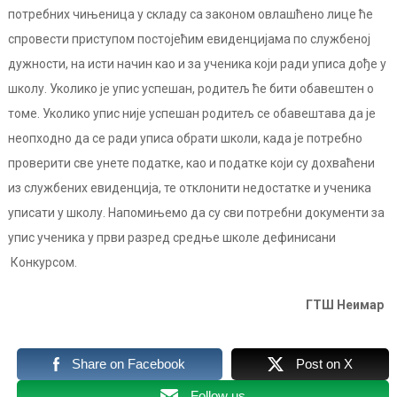
потребних чињеница у складу са законом овлашћено лице ће
спровести приступом постојећим евиденцијама по службеној
дужности, на исти начин као и за ученика који ради уписа дође у
школу. Уколико је упис успешан, родитељ ће бити обавештен о
томе. Уколико упис није успешан родитељ се обавештава да је
неопходно да се ради уписа обрати школи, када је потребно
проверити све унете податке, као и податке који су дохваћени
из службених евиденција, те отклонити недостатке и ученика
уписати у школу. Напомињемо да су сви потребни документи за
упис ученика у први разред средње школе дефинисани
Конкурсом.
ГТШ Неимар
Share on Facebook
Post on X
Follow us