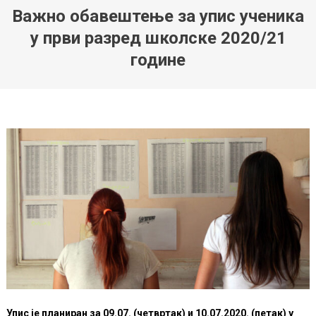
Важно обавештење за упис ученика
у први разред школске 2020/21
године
Упис је планиран за 09.07. (четвртак) и 10.07.2020. (петак) у