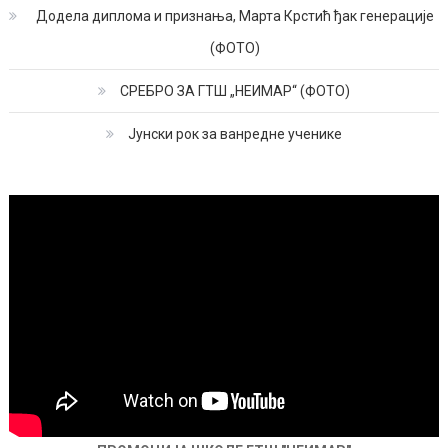
Додела диплома и признања, Марта Крстић ђак генерације
(ФОТО)
СРЕБРО ЗА ГТШ „НЕИМАР“ (ФОТО)
Јунски рок за ванредне ученике