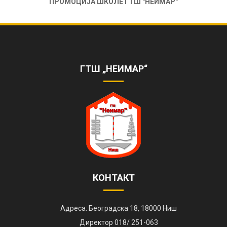
ПРОМОЦИЈА ШКОЛЕ ГТШ "НЕИМАР"
ОБЕЛЕЖЕНА 85. ГОДИШЊИЦА РАДА
ШКОЛЕ
https://www.youtube.com/watch?
v=AhQHrk23sbQ&ab_channel=TVZONAPLUS%28HD%29-
ГТШ „НЕИМАР“
ZVANI%C4%8CNIKANAL
КОНТАКТ
Адреса: Београдска 18, 18000 Ниш
Директор 018/ 251-063