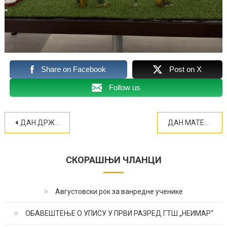
Share on Facebook
Post on X
Follow us
Кретање
ДАН ДРЖАВНОСТИ СРБИЈЕ
ДАН МАТЕРЊЕГ ЈЕЗИКА 21. ФЕБРУАР 2026. (ФОТО)
чланка
СКОРАШЊИ ЧЛАНЦИ
Августовски рок за ванредне ученике
ОБАВЕШТЕЊЕ О УПИСУ У ПРВИ РАЗРЕД ГТШ „НЕИМАР“