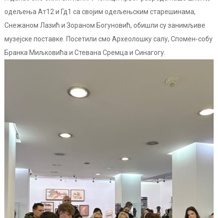
одељења Ат12 и Гд1 са својим одељењским старешинама,
Снежаном Лазић и Зораном Богуновић, обишли су занимљиве
музејске поставке. Посетили смо Археолошку салу, Спомен-собу
Бранка Миљковића и Стевана Сремца и Синагогу.