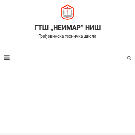
Skip
to
content
ГТШ „НЕИМАР“ НИШ
Грађевинска техничка школа