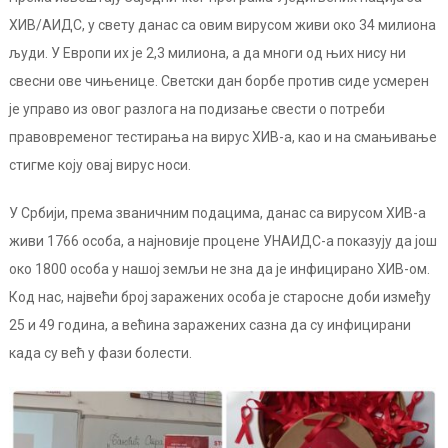
ХИВ/АИДС, у свету данас са овим вирусом живи око 34 милиона
људи. У Европи их је 2,3 милиона, а да многи од њих нису ни
свесни ове чињенице. Светски дан борбе против сиде усмерен
је управо из овог разлога на подизање свести о потреби
правовременог тестирања на вирус ХИВ-а, као и на смањивање
стигме коју овај вирус носи.
У Србији, према званичним подацима, данас са вирусом ХИВ-а
живи 1766 особа, а најновије процене УНАИДС-а показују да још
око 1800 особа у нашој земљи не зна да је инфицирано ХИВ-ом.
Код нас, највећи број заражених особа је старосне доби између
25 и 49 година, а већина заражених сазна да су инфицирани
када су већ у фази болести.