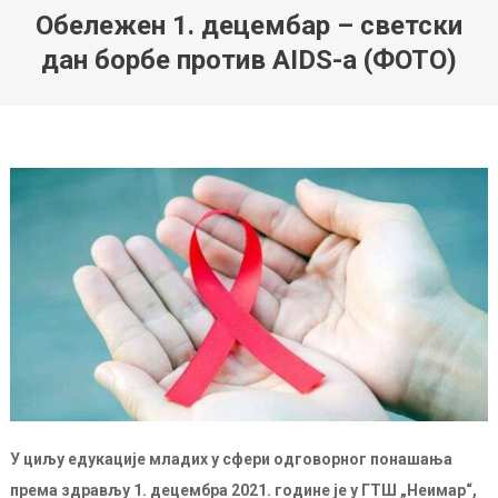
Обележен 1. децембар – светски
дан борбе против AIDS-a (ФОТО)
У циљу едукације младих у сфери одговорног понашања
према здрављу 1. децембра 2021. године је у ГТШ „Неимар“,