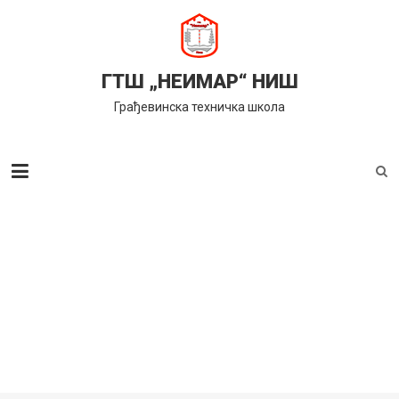
Skip
to
content
ГТШ „НЕИМАР“ НИШ
Грађевинска техничка школа