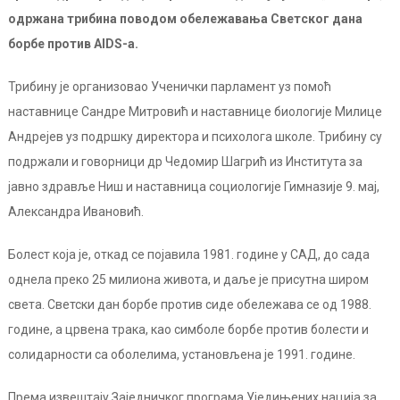
одржана трибина поводом обележавања Светског дана
борбе против AIDS-a.
Трибину је организовао Ученички парламент уз помоћ
наставнице Сандре Митровић и наставнице биологије Милице
Андрејев уз подршку директора и психолога школе. Трибину су
подржали и говорници др Чедомир Шагрић из Института за
јавно здравље Ниш и наставница социологије Гимназије 9. мај,
Александра Ивановић.
Болест која је, откад се појавила 1981. године у САД, до сада
однела преко 25 милиона живота, и даље је присутна широм
света. Светски дан борбе против сиде обележава се од 1988.
године, а црвена трака, као симболе борбе против болести и
солидарности са оболелима, установљена је 1991. године.
Према извештају Заједничког програма Уједињених нација за