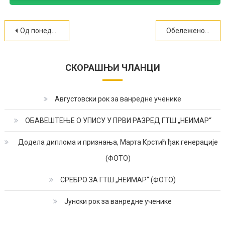
Кретање
Од понедељка непосредна настава у ГТШ Неимар
Обележено 60 година од доделе Нобелове награде Иви Андрићу (ФОТО)
чланка
СКОРАШЊИ ЧЛАНЦИ
Августовски рок за ванредне ученике
ОБАВЕШТЕЊЕ О УПИСУ У ПРВИ РАЗРЕД ГТШ „НЕИМАР“
Додела диплома и признања, Марта Крстић ђак генерације
(ФОТО)
СРЕБРО ЗА ГТШ „НЕИМАР“ (ФОТО)
Јунски рок за ванредне ученике