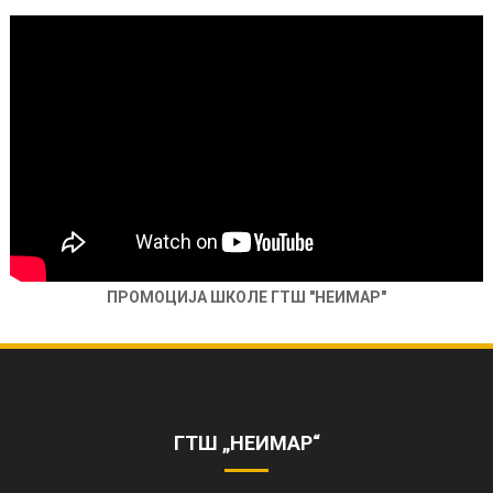
ПРОМОЦИЈА ШКОЛЕ ГТШ "НЕИМАР"
ОБЕЛЕЖЕНА 85. ГОДИШЊИЦА РАДА
ШКОЛЕ
https://www.youtube.com/watch?
v=AhQHrk23sbQ&ab_channel=TVZONAPLUS%28HD%29-
ГТШ „НЕИМАР“
ZVANI%C4%8CNIKANAL