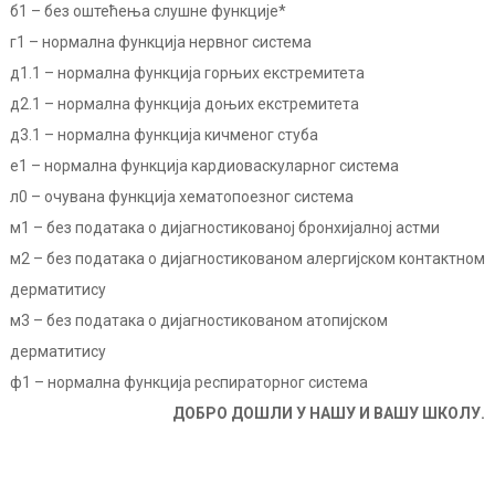
б1 –
без оштећења слушне функције*
г1 –
нормална функција нервног система
д1.1 –
нормална функција горњих екстремитета
д2.1 –
нормална функција доњих екстремитета
д3.1 –
нормална функција кичменог стуба
е1 –
нормална функција кардиоваскуларног система
л0 –
очувана функција хематопоезног система
м1 –
без података о дијагностикованој бронхијалној астми
м2 –
без података о дијагностикованом алергијском контактном
дерматитису
м3 –
без података о дијагностикованом атопијском
дерматитису
ф1 –
нормална функција респираторног система
ДОБРО ДОШЛИ У НАШУ И ВАШУ ШКОЛУ.