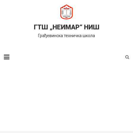
Skip
to
content
ГТШ „НЕИМАР“ НИШ
Грађевинска техничка школа