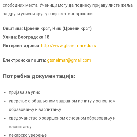
слободних места. Ученици могу да поднесу пријаву листе жеља
за други уписни круг у својој матичној школи.
Општина: Црвени крст, Ниш (Црвени крст)
Улица: Београдска 18
Интернет адреса
:
http://www.gtsneimar.edu.rs
Електронска поштa:
gtsneimar@gmail.com
Потребна документација:
пријава за упис
уверење о обављеном завршном испиту у основном
образовању и васпитању
сведочанство о завршеном основном образовању и
васпитању
лекарско уверење