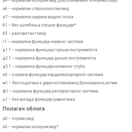
а4 –
нормалан колорни вид (распознавање основних боја)
а6 –
нормалан стереоскопски вид
а7 –
нормална ширина видног поља
б1 –
без оштећења слушне функције*
б3 –
разговетан говор
г1 –
нормална функција нервног система
д1.1 –
нормална функција горњих екстремитета
д2.1 –
нормална функција доњих екстремитета
д3.1 –
нормална функција кичменог стуба
е0 –
очувана функција кардиоваскуларног система
м1 –
без података о дијагностикованој бронхијалној астми
ф1 –
нормална функција респираторног система
ц1 –
без испада функције равнотеже
Полагач облога
а0 –
очуван вид
а5 –
нормалан колорни вид*