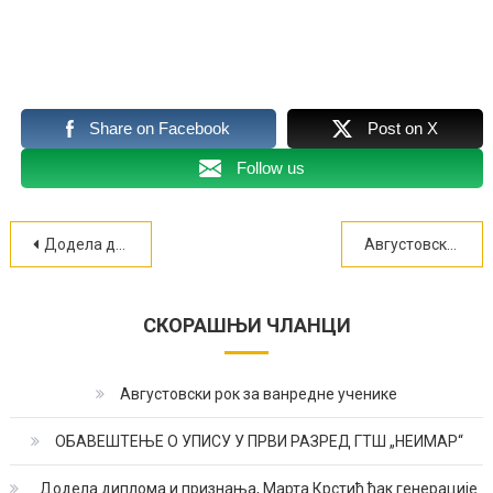
Share on Facebook
Post on X
Follow us
Кретање
Додела диплома и признања, Марта Крстић ђак генерације (ФОТО)
Августовски рок за ванредне ученике
чланка
СКОРАШЊИ ЧЛАНЦИ
Августовски рок за ванредне ученике
ОБАВЕШТЕЊЕ О УПИСУ У ПРВИ РАЗРЕД ГТШ „НЕИМАР“
Додела диплома и признања, Марта Крстић ђак генерације