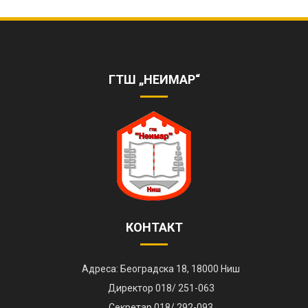
ОБЕЛЕЖЕНА 85. ГОДИШЊИЦА РАДА
ШКОЛЕ
https://www.youtube.com/watch?
v=AhQHrk23sbQ&ab_channel=TVZONAPLUS%28HD%29-
ГТШ „НЕИМАР“
ZVANI%C4%8CNIKANAL
КОНТАКТ
Адреса: Београдска 18, 18000 Ниш
Директор 018/ 251-063
Секретар 018/ 292-093