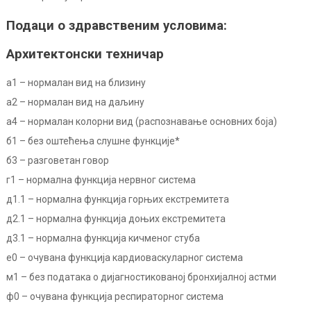
Подаци о здравственим условима:
Архитектонски техничар
а1 –
нормалан вид на близину
а2 –
нормалан вид на даљину
а4 –
нормалан колорни вид (распознавање основних боја)
б1 –
без оштећења слушне функције*
б3 –
разговетан говор
г1 –
нормална функција нервног система
д1.1 –
нормална функција горњих екстремитета
д2.1 –
нормална функција доњих екстремитета
д3.1 –
нормална функција кичменог стуба
е0 –
очувана функција кардиоваскуларног система
м1 –
без података о дијагностикованој бронхијалној астми
ф0 –
очувана функција респираторног система