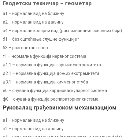
Геодетски техничар – геометар
а1 –
нормалан вид на близину
а2 –
нормалан вид на даљину
а4 –
нормалан колорни вид (распознавање основних боја)
б1 –
без оштећења слушне функције*
б3 –
разговетан говор
г1 –
нормална функција нервног система
д1.1 –
нормална функција горњих екстремитета
д2.1 –
нормална функција доњих екстремитета
д3.1 –
нормална функција кичменог стуба
е0 –
очувана функција кардиоваскуларног система
ф0 –
очувана функција респираторног система
Руковалац грађевинском механизацијом
а1 –
нормалан вид на близину
а2 –
нормалан вид на даљину