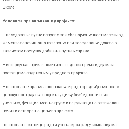
школе
Услови за пријављивање у пројекту:
– поседовање путне исправе важеће најмање шест месеци од
момента започињања путовања или поседовање доказа о
започетом поступку добијања путне исправе.
– интервју као приказ позитивног односа према идејама и
поступцима садржаним у предлогу пројекта.
– поштовање правила понашања и рада предвиђених током
целокупног трајања пројекта у циљу безбедности свих
учесника, функционисања групе и појединаца на оптималан
начин и остварења циљева пројекта
-поштовање сатнице рада и учења кроз рад у компанијама