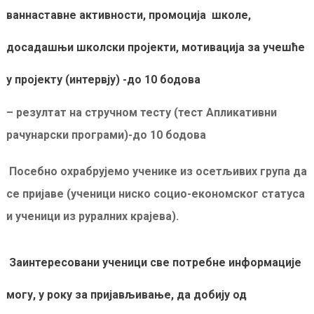
ваннаставне активности, промоција школе,
досадашњи школски пројекти, мотивација за учешће
у пројекту (интервју) -до 10 бодова
– резултат на стручном тесту (тест Апликативни
рачунарски програми)-до 10 бодова
Посебно охрабрујемо ученике из осетљивих група да
се пријаве (ученици ниско социо-економског статуса
и ученици из руралних крајева).
Заинтересовани ученици све потребне информације
могу, у року за пријављивање, да добију од