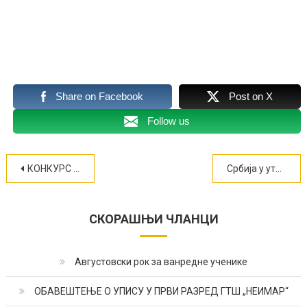
Share on Facebook
Post on X
Follow us
Кретање
КОНКУРС „ЗАШТИТНО ЛИЦЕ ДУАЛНОГ ОБРАЗОВАЊА“ НА 54. САЈМУ ОБРАЗОВАЊА
Србија у уторак 11. новембра обележава Дан примирја у Првом светском рату
чланка
СКОРАШЊИ ЧЛАНЦИ
Августовски рок за ванредне ученике
ОБАВЕШТЕЊЕ О УПИСУ У ПРВИ РАЗРЕД ГТШ „НЕИМАР“