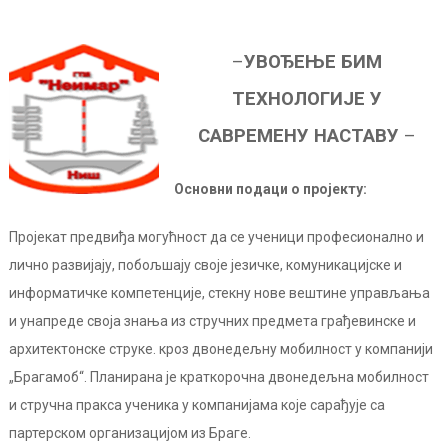
–
УВОЂЕЊЕ БИМ
ТЕХНОЛОГИЈЕ У
САВРЕМЕНУ НАСТАВУ
–
Основни подаци о пројекту:
Пројекат предвиђа могућност да се ученици професионално и
лично развијају, побољшају своје језичке, комуникацијске и
информатичке компетенције, стекну нове вештине управљања
и унапреде своја знања из стручних предмета грађевинске и
архитектонске струке. кроз двонедељну мобилност у компанији
„Брагамоб“. Планирана је краткорочна двонедељна мобилност
и стручна пракса ученика у компанијама које сарађује са
партерском организацијом из Браге.