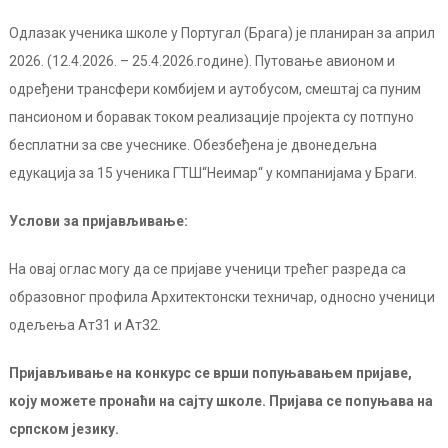
Одлазак ученика школе у Португал (Брага) је планиран за април
2026. (12.4.2026. – 25.4.2026.године). Путовање авионом и
одређени трансфери комбијем и аутобусом, смештај са пуним
пансионом и боравак током реализације пројекта су потпуно
бесплатни за све учеснике. Обезбеђена је двонедељна
едукација за 15 ученика ГТШ“Неимар“ у компанијама у Браги.
Услови за пријављивање:
На овај оглас могу да се пријаве ученици трећег разреда са
образовног профила Архитектонски техничар, односно ученици
одељења Ат31 и Ат32.
Пријављивање на конкурс
се врши попуњавањем пријаве,
коју можете пронаћи на сајту школе. Пријава се попуњава
на
српском језику
.