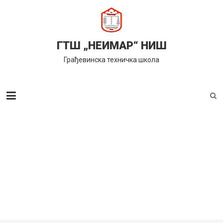
Skip
to
content
ГТШ „НЕИМАР“ НИШ
Грађевинска техничка школа