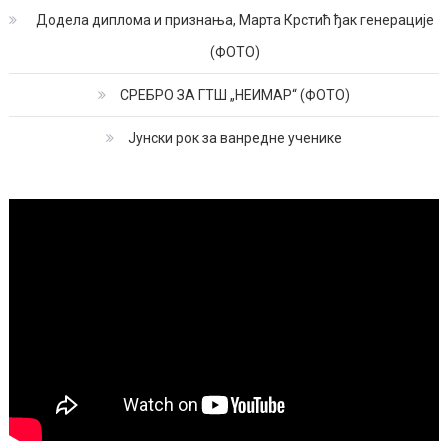
Додела диплома и признања, Марта Крстић ђак генерације
(ФОТО)
СРЕБРО ЗА ГТШ „НЕИМАР“ (ФОТО)
Јунски рок за ванредне ученике