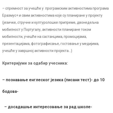
– спремност за учешће у програмским активностима програма
Еразмус+ и свим активностима које су планиране у пројекту
(језичке, стручне и културолошке припреме, двонедељна
мобилност у Португалу, активности планиране током
мобилности, учешће на састанцима, промоцијама,
презентацијама, фотографисање, гостовање у медијима,
учешће у завршној активности пројекта…)
Критеријуми за одабир учесника:
– познавање енглеског језика (писани тест)- до 10
бодова-
– досадашње интересовање за рад школе-