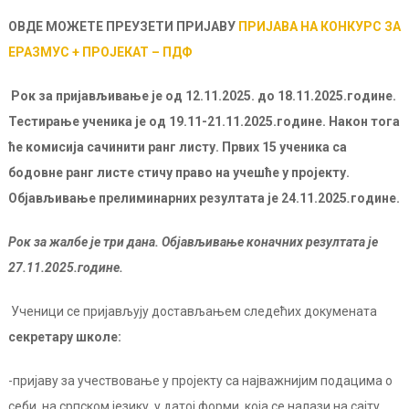
ОВДЕ МОЖЕТЕ ПРЕУЗЕТИ ПРИЈАВУ
ПРИЈАВА НА КОНКУРС ЗА
ЕРАЗМУС + ПРОЈЕКАТ – ПДФ
Рок за пријављивање
је од 12.11.2025. до 18.11.2025.године
.
Тестирање ученика је од 19.11-21.11.2025.године. Након тога
ће комисија сачинити ранг листу. Првих 15 ученика са
бодовне ранг листе стичу право на учешће у пројекту.
Објављивање
прелиминарних
резултата је
24
.
11
.202
5
.
године.
Рок за жалбе је три дана. Објављивање коначних резултата је
27.11.2025.године.
Ученици се пријављују достављањем следећих докумената
секретару школе
:
-пријаву за учествовање у пројекту са најважнијим подацима о
себи, на српском језику, у датој форми, која се налази на сајту