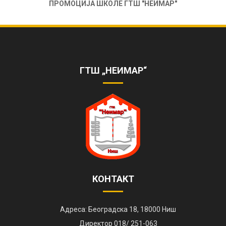
ПРОМОЦИЈА ШКОЛЕ ГТШ "НЕИМАР"
ОБЕЛЕЖЕНА 85. ГОДИШЊИЦА РАДА
ШКОЛЕ
https://www.youtube.com/watch?
v=AhQHrk23sbQ&ab_channel=TVZONAPLUS%28HD%29-
ГТШ „НЕИМАР“
ZVANI%C4%8CNIKANAL
КОНТАКТ
Адреса: Београдска 18, 18000 Ниш
Директор 018/ 251-063