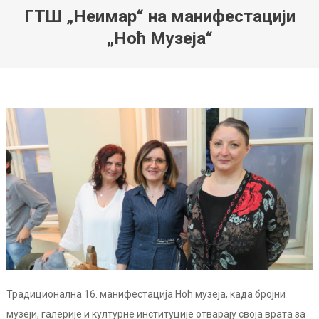
ГТШ „Неимар“ на манифестацији
„Ноћ Музеја“
Традиционална 16. манифестација Ноћ музеја, када бројни
музеји, галерије и културне институције отварају своја врата за