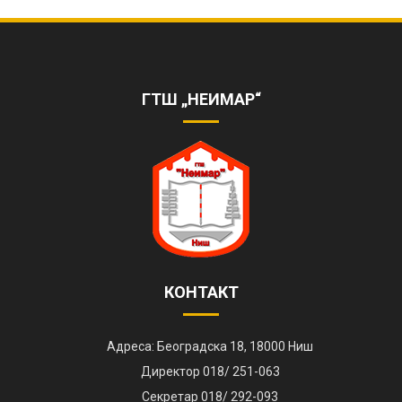
ОБЕЛЕЖЕНА 85. ГОДИШЊИЦА РАДА
ШКОЛЕ
https://www.youtube.com/watch?
v=AhQHrk23sbQ&ab_channel=TVZONAPLUS%28HD%29-
ГТШ „НЕИМАР“
ZVANI%C4%8CNIKANAL
КОНТАКТ
Адреса: Београдска 18, 18000 Ниш
Директор 018/ 251-063
Секретар 018/ 292-093