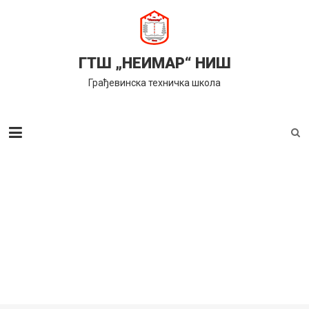
Skip
to
content
ГТШ „НЕИМАР“ НИШ
Грађевинска техничка школа