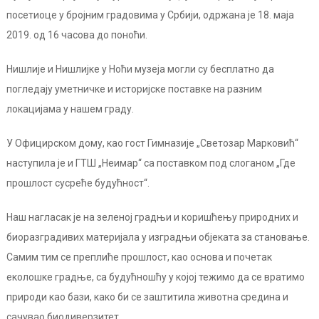
посетиоце у бројним градовима у Србији, одржана је 18. маја
2019. од 16 часова до поноћи.
Нишлије и Нишлијке у Ноћи музеја могли су бесплатно да
погледају уметничке и историјске поставке на разним
локацијама у нашем граду.
У Официрском дому, као гост Гимназије „Светозар Марковић“
наступила је и ГТШ „Неимар“ са поставком под слоганом „Где
прошлост сусреће будућност“.
Наш нагласак је на зеленој градњи и коришћењу природних и
биоразградивих материјала у изградњи објеката за становање.
Самим тим се преплиће прошлост, као основа и почетак
еколошке градње, са будућношћу у којој тежимо да се вратимо
природи као бази, како би се заштитила животна средина и
сачувао биодиверзитет.