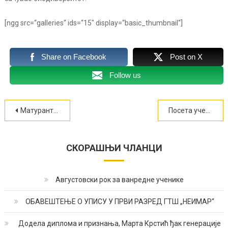
[ngg src=“galleries“ ids=“15″ display=“basic_thumbnail“]
Share on Facebook
Post on X
Follow us
Кретање
Матуранти ГТШ „Неимар“ плесали на Тргу краља Милана
Посета ученика ГТШ „Неимар“ компанији „CRH Srbijа“
чланка
СКОРАШЊИ ЧЛАНЦИ
Августовски рок за ванредне ученике
ОБАВЕШТЕЊЕ О УПИСУ У ПРВИ РАЗРЕД ГТШ „НЕИМАР“
Додела диплома и признања, Марта Крстић ђак генерације