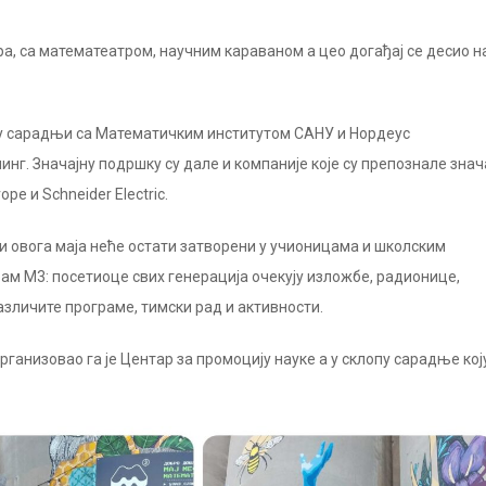
ра, са математеатром, научним караваном а цео догађај се десио н
 у сарадњи са Математичким институтом САНУ и Нордеус
нг. Значајну подршку су дале и компаније које су препознале знач
pe и Schneider Electric.
и овога маја неће остати затворени у учионицама и школским
рам М3: посетиоце свих генерација очекују изложбе, радионице,
зличите програме, тимски рад и активности.
рганизовао га је Центар за промоцију науке а у склопу сарадње кој