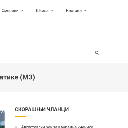
Смерови
Школа
Настава
атике (М3)
СКОРАШЊИ ЧЛАНЦИ
Августовски рок за ванредне ученике