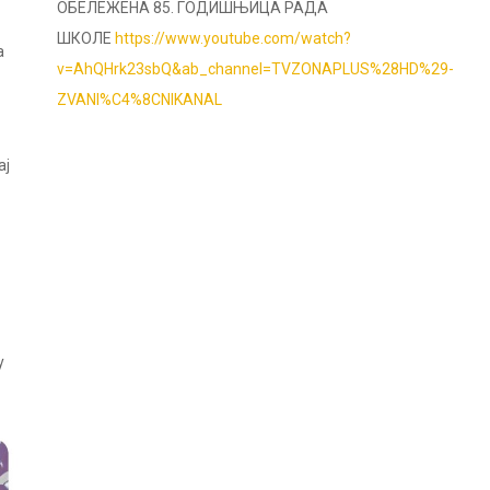
ОБЕЛЕЖЕНА 85. ГОДИШЊИЦА РАДА
ШКОЛЕ
https://www.youtube.com/watch?
а
v=AhQHrk23sbQ&ab_channel=TVZONAPLUS%28HD%29-
ZVANI%C4%8CNIKANAL
ај
у