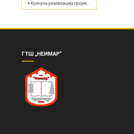
Кретање
Кренула реализација пројекта „Уједињени на путу помирења“ (ФОТО)
чланка
ГТШ „НЕИМАР“