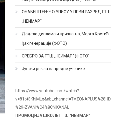
ОБАВЕШТЕЊЕ О УПИСУ У ПРВИ РАЗРЕД ГТШ
„НЕИМАР“
Додела диплома и признања, Марта Крстић
ђак генерације (ФОТО)
СРЕБРО ЗА ГТШ „НЕИМАР“ (ФОТО)
Јунски рок за ванредне ученике
https://www.youtube.com/watch?
v=81ot8KhjMLg&ab_channel=TVZONAPLUS%28HD
%29-ZVANI%C4%8CNIKANAL
ПРОМОЦИЈА ШКОЛЕ ГТШ "НЕИМАР"