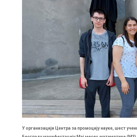
У организацији Центра за промоцију науке, шест уче
Београду манифестацију Мај месец математике (М3)