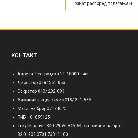
Познат распоред полагања испита у јунском року за ванредне ученике
КОНТАКТ
Адреса: Београдска 18, 18000 Ниш
Директор 018/ 251-063
Секретар 018/ 292-093
Администрација/Факс 018/ 251-685
Матични број: 07174675
ПИБ: 101859125
Текући рачун: 840-29550845-64 са позивом на број:
82 01908 0701 733121 00