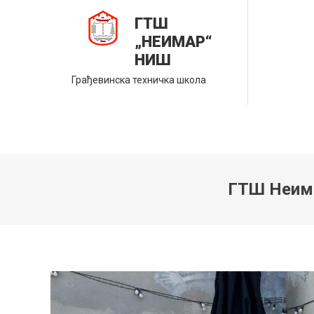
Skip
ГТШ
to
„НЕИМАР“
content
НИШ
Грађевинска техничка школа
ГТШ Неима