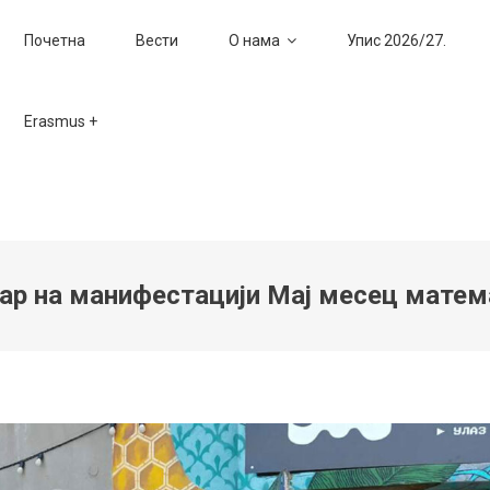
Почетна
Вести
О нама
Упис 2026/27.
Erasmus +
р на манифестацији Мај месец матем