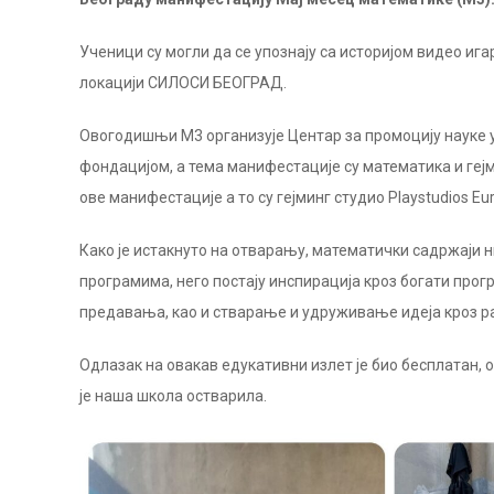
Ученици су могли да се упознају са историјом видео ига
локацији СИЛОСИ БЕОГРАД.
Овогодишњи М3 организује Центар за промоцију науке
фондацијом, а тема манифестације су математика и гејми
ове манифестације а то су гејминг студио Playstudios Euro
Како је истакнуто на отварању, математички садржаји н
програмима, него постају инспирација кроз богати прог
предавања, као и стварање и удруживање идеја кроз ра
Одлазак на овакав едукативни излет је био бесплатан, о
је наша школа остварила.