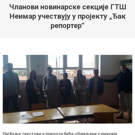
Чланови новинарске секције ГТШ
Неимар учествују у пројекту „Ђак
репортер“
Најбољи текстови и прилози биће објављени у емисији