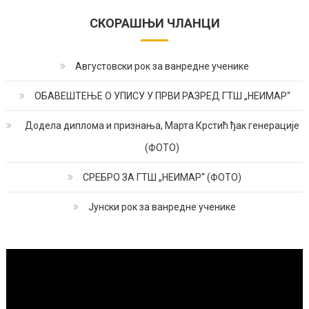
СКОРАШЊИ ЧЛАНЦИ
Августовски рок за ванредне ученике
ОБАВЕШТЕЊЕ О УПИСУ У ПРВИ РАЗРЕД ГТШ „НЕИМАР“
Додела диплома и признања, Марта Крстић ђак генерације
(ФОТО)
СРЕБРО ЗА ГТШ „НЕИМАР“ (ФОТО)
Јунски рок за ванредне ученике