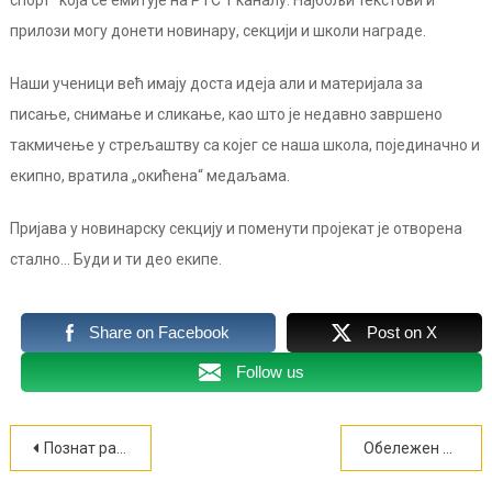
прилози могу донети новинару, секцији и школи награде.
Наши ученици већ имају доста идеја али и материјала за
писање, снимање и сликање, као што је недавно завршено
такмичење у стрељаштву са којег се наша школа, појединачно и
екипно, вратила „окићена“ медаљама.
Пријава у новинарску секцију и поменути пројекат је отворена
стално… Буди и ти део екипе.
Share on Facebook
Post on X
Follow us
Кретање
Познат распоред полагања ванредних испита у октобарском року
Обележен дан рођења Вука Караџића
чланка