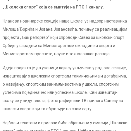
„Школски спорт“ која се емитује на РТС 1 каналу.
Чланови новинарске секције наше школе, уз надзор наставника
Милоша Ђорића и Јована Јовановића, почињу са реализацијом
пројекта „Ђак репортер“ који спроводи Савез за школски спорт
Србије у сарадњи са Министарством омладине и спорта и
Министарством просвете, науке и технолошког развоја.
Идеја пројекта је да ученици који су укључени у рад ове секције,
извештавају о школским спортским такмичењима и догађајима,
о навијању, спортским занимљивостима у школи, спортским
успесима појединачно или успесима школе. Сви извештаји
шаљу се у виду текста, фотографије или ТВ прилога Савезу за
школски спорт, који то објављује на свом сајту.
Најбољи текстови и прилози биће објављени у емисији „Школски
спорт“ која се емитује на РТС 1 каналу. Најбољи текстови и