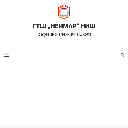
Skip
to
content
ГТШ „НЕИМАР“ НИШ
Грађевинска техничка школа