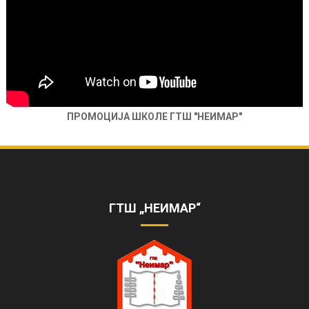
ПРОМОЦИЈА ШКОЛЕ ГТШ "НЕИМАР"
ОБЕЛЕЖЕНА 85. ГОДИШЊИЦА РАДА
ШКОЛЕ
https://www.youtube.com/watch?
v=AhQHrk23sbQ&ab_channel=TVZONAPLUS%28HD%29-
ГТШ „НЕИМАР“
ZVANI%C4%8CNIKANAL