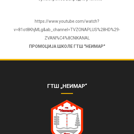
https://www.youtube.com/watch?
v=81ot8KhjMLg&ab_channel=TVZONAPLUS%28HD%29-
ZVANI%C4%8CNIKANAL
ПРОМОЦИЈА ШКОЛЕ ГТШ "НЕИМАР"
ОБЕЛЕЖЕНА 85. ГОДИШЊИЦА РАДА
ШКОЛЕ
https://www.youtube.com/watch?
v=AhQHrk23sbQ&ab_channel=TVZONAPLUS%28HD%29-
ГТШ „НЕИМАР“
ZVANI%C4%8CNIKANAL