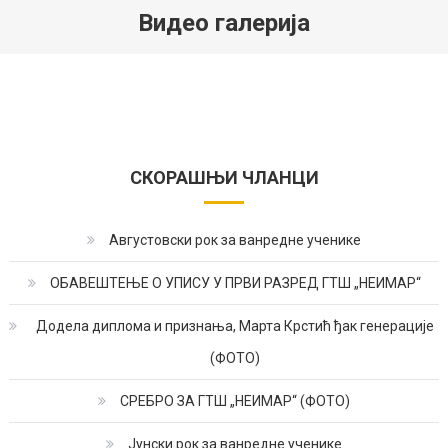
Видео галерија
СКОРАШЊИ ЧЛАНЦИ
Августовски рок за ванредне ученике
ОБАВЕШТЕЊЕ О УПИСУ У ПРВИ РАЗРЕД ГТШ „НЕИМАР“
Додела диплома и признања, Марта Крстић ђак генерације
(ФОТО)
СРЕБРО ЗА ГТШ „НЕИМАР“ (ФОТО)
Јунски рок за ванредне ученике