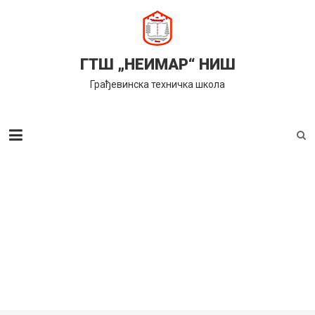
Skip
to
content
ГТШ „НЕИМАР“ НИШ
Грађевинска техничка школа