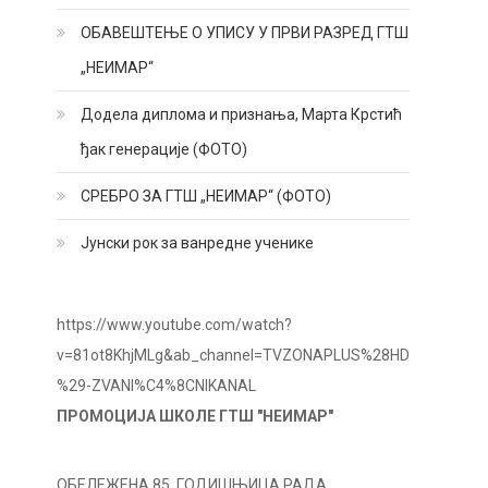
ОБАВЕШТЕЊЕ О УПИСУ У ПРВИ РАЗРЕД ГТШ
„НЕИМАР“
Додела диплома и признања, Марта Крстић
ђак генерације (ФОТО)
СРЕБРО ЗА ГТШ „НЕИМАР“ (ФОТО)
Јунски рок за ванредне ученике
https://www.youtube.com/watch?
v=81ot8KhjMLg&ab_channel=TVZONAPLUS%28HD
%29-ZVANI%C4%8CNIKANAL
ПРОМОЦИЈА ШКОЛЕ ГТШ "НЕИМАР"
ОБЕЛЕЖЕНА 85. ГОДИШЊИЦА РАДА