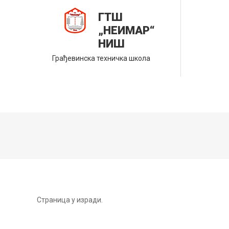
Skip
ГТШ
to
„НЕИМАР“
content
НИШ
Грађевинска техничка школа
Страница у изради.