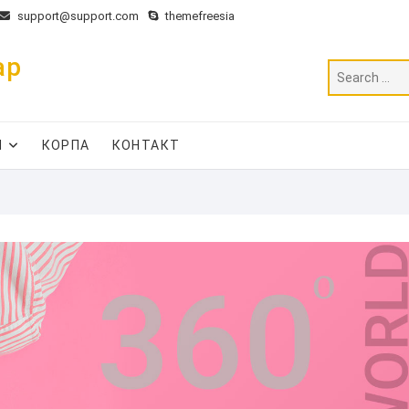
support@support.com
themefreesia
ар
И
КОРПА
КОНТАКТ