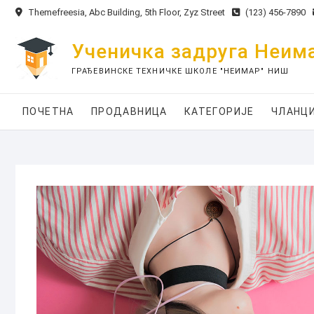
S
Themefreesia, Abc Building, 5th Floor, Zyz Street
(123) 456-7890
k
i
Ученичка задруга Неим
p
ГРАЂЕВИНСКЕ ТЕХНИЧКЕ ШКОЛЕ "НЕИМАР" НИШ
t
o
c
ПОЧЕТНА
ПРОДАВНИЦА
КАТЕГОРИЈЕ
ЧЛАНЦ
o
n
t
e
n
t