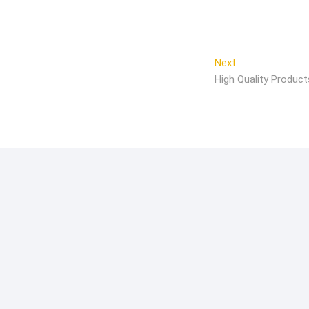
Next
N
High Quality Product
e
x
t
p
o
s
t
: